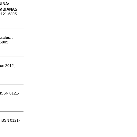
NINA
:
OMBIANAS
.
 0121-6805
iales
. .
-6805
Jun 2012,
. ISSN 0121-
6. ISSN 0121-