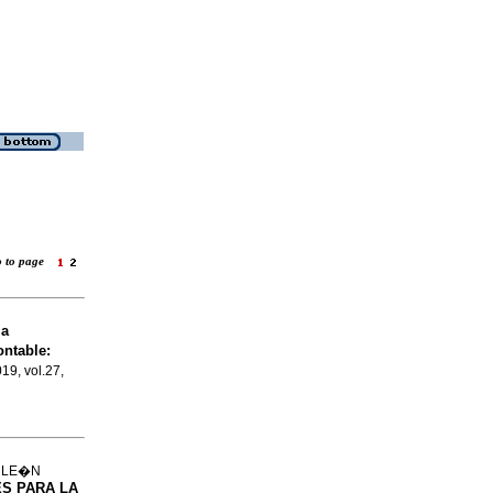
o to page
la
ontable:
019, vol.27,
d LE�N
S PARA LA