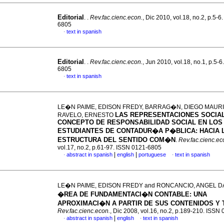
Editorial
. .
Rev.fac.cienc.econ.
, Dic 2010, vol.18, no.2, p.5-
6805
text in spanish
·
Editorial
. .
Rev.fac.cienc.econ.
, Jun 2010, vol.18, no.1, p.5-
6805
text in spanish
·
LE�N PAIME, EDISON FREDY, BARRAG�N, DIEGO MAURI
LAS REPRESENTACIONES SOCIA
RAVELO, ERNESTO
CONCEPTO DE RESPONSABILIDAD SOCIAL EN LOS
ESTUDIANTES DE CONTADUR�A P�BLICA
:
HACIA 
ESTRUCTURA DEL SENTIDO COM�N
.
Rev.fac.cienc.ec
vol.17, no.2, p.61-97. ISSN 0121-6805
|
|
abstract in spanish
english
portuguese
text in spanish
·
·
LE�N PAIME, EDISON FREDY and RONCANCIO, ANGEL D
�REA DE FUNDAMENTACI�N CONTABLE
:
UNA
APROXIMACI�N A PARTIR DE SUS CONTENIDOS Y
Rev.fac.cienc.econ.
, Dic 2008, vol.16, no.2, p.189-210. ISSN
|
abstract in spanish
english
text in spanish
·
·