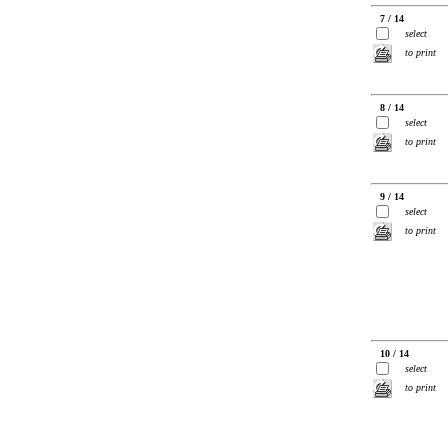
7 / 14
select
to print
8 / 14
select
to print
9 / 14
select
to print
10 / 14
select
to print