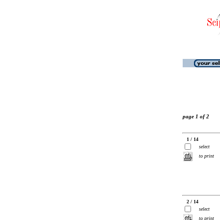
page 1 of 2
1 / 14
select
to print
2 / 14
select
to print