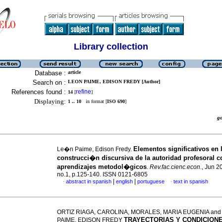
Library collection
Database :
article
Search on :
LEON PAIME, EDISON FREDY [Author]
References found :
refine
14
[
]
Displaying:
1 .. 10
in format [
ISO 690
]
g
Elementos significativos en 
Le�n Paime, Edison Fredy.
construcci�n discursiva de la autoridad profesoral c
aprendizajes metodol�gicos
.
Rev.fac.cienc.econ.
, Jun 2
no.1, p.125-140. ISSN 0121-6805
|
|
abstract in spanish
english
portuguese
text in spanish
·
·
ORTIZ RIAGA, CAROLINA, MORALES, MARIA EUGENIA an
TRAYECTORIAS Y CONDICIONE
PAIME, EDISON FREDY