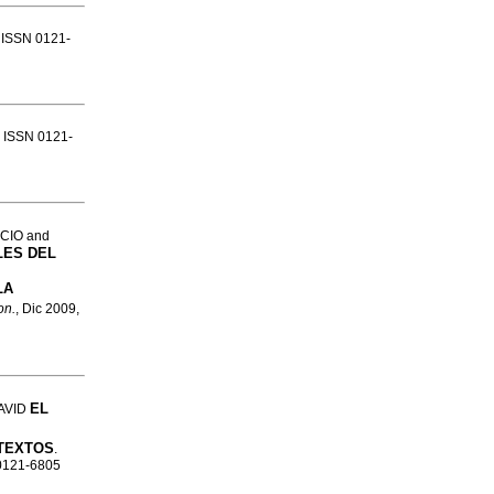
6. ISSN 0121-
6. ISSN 0121-
CIO and
LES DEL
LA
on.
, Dic 2009,
EL
AVID
 TEXTOS
.
 0121-6805