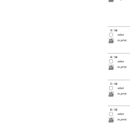
3 / 14
select
to print
4 / 14
select
to print
5 / 14
select
to print
6 / 14
select
to print