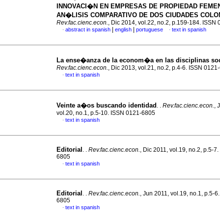
INNOVACI�N EN EMPRESAS DE PROPIEDAD FEME
AN�LISIS COMPARATIVO DE DOS CIUDADES COL
Rev.fac.cienc.econ.
, Dic 2014, vol.22, no.2, p.159-184. ISSN
|
|
abstract in spanish
english
portuguese
text in spanish
·
·
La ense�anza de la econom�a en las disciplinas soc
Rev.fac.cienc.econ.
, Dic 2013, vol.21, no.2, p.4-6. ISSN 0121
text in spanish
·
Veinte a�os buscando identidad
. .
Rev.fac.cienc.econ.
, 
vol.20, no.1, p.5-10. ISSN 0121-6805
text in spanish
·
Editorial
. .
Rev.fac.cienc.econ.
, Dic 2011, vol.19, no.2, p.5-7
6805
text in spanish
·
Editorial
. .
Rev.fac.cienc.econ.
, Jun 2011, vol.19, no.1, p.5-
6805
text in spanish
·