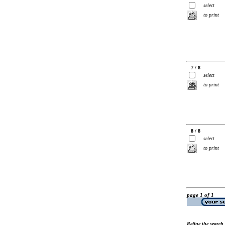
select
to print
7 / 8
select
to print
8 / 8
select
to print
page 1 of 1
Refine the search