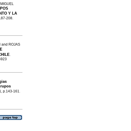
 MIGUEL
UPOS
NTO Y LA
.187-208.
 and ROJAS
E
CHILE
.
-5923
gias
grupos
41, p.143-161.