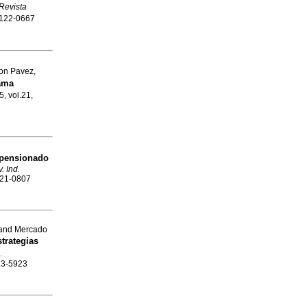
Revista
 0122-0667
on Pavez,
ama
5, vol.21,
 pensionado
. Ind.
0121-0807
 and Mercado
strategias
.
123-5923