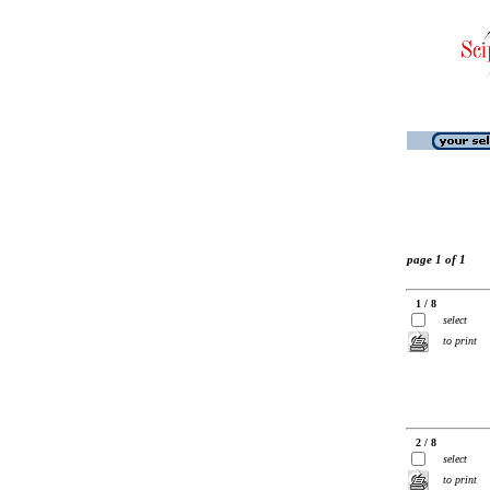
page 1 of 1
1 / 8
select
to print
2 / 8
select
to print