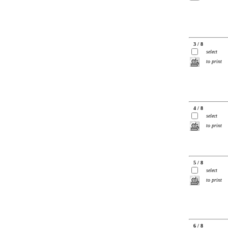
3 / 8
select
to print
4 / 8
select
to print
5 / 8
select
to print
6 / 8