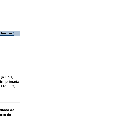
jol Cols,
i�n primaria
ol.16, no.2,
alidad de
ores de