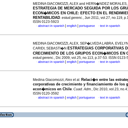
MEDINA GIACOMOZZI, ALEX and HERN�NDEZ MORALES,
ESTRATEGIA DE MERCADO SEGUIDA POR LOS GR
ECON�MICOS EN CHILE
:
EFECTO EN EL RENDIMIE
RENTABILIDAD
.
estud.gerenc.
, Jun 2011, vol.27, no.119, p
ISSN 0123-5923
|
|
abstract in spanish
english
portuguese
text in spanish
·
·
MEDINA GIACOMOZZI, ALEX, SEP�LVEDA LABRA, EVELYN
ESTRATEGIAS CORPORATIVAS D
CARIDI, SEBASTI�N
CRECIMIENTO DE LOS GRUPOS ECON�MICOS EN 
estud.gerenc.
, Dic 2009, vol.25, no.113, p.37-53. ISSN 0123
|
|
abstract in spanish
english
portuguese
text in spanish
·
·
Relaci�n entre las estrate
Medina Giacomozzi, Alex et al.
corporativas de crecimiento y financiamiento de los 
econ�micos en Chile
.
Cuad. Adm.
, Dic 2010, vol.23, no.
ISSN 0120-3592
|
|
abstract in spanish
english
portuguese
text in spanish
·
·