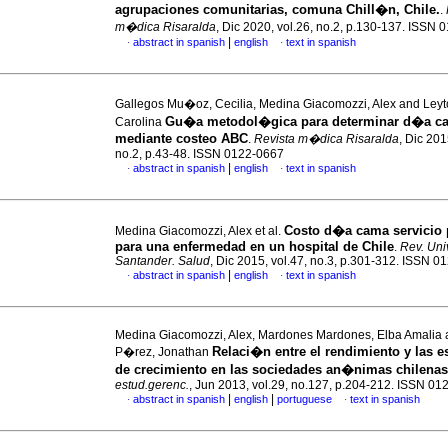
agrupaciones comunitarias, comuna Chill�n, Chile.
.
m�dica Risaralda
, Dic 2020, vol.26, no.2, p.130-137. ISSN
|
abstract in spanish
english
text in spanish
·
·
Gallegos Mu�oz, Cecilia, Medina Giacomozzi, Alex and Leyt
Gu�a metodol�gica para determinar d�a c
Carolina
mediante costeo ABC
.
Revista m�dica Risaralda
, Dic 201
no.2, p.43-48. ISSN 0122-0667
|
abstract in spanish
english
text in spanish
·
·
Costo d�a cama servicio
Medina Giacomozzi, Alex et al.
para una enfermedad en un hospital de Chile
.
Rev. Univ
Santander. Salud
, Dic 2015, vol.47, no.3, p.301-312. ISSN 
|
abstract in spanish
english
text in spanish
·
·
Medina Giacomozzi, Alex, Mardones Mardones, Elba Amalia
Relaci�n entre el rendimiento y las e
P�rez, Jonathan
de crecimiento en las sociedades an�nimas chilenas
estud.gerenc.
, Jun 2013, vol.29, no.127, p.204-212. ISSN 0
|
|
abstract in spanish
english
portuguese
text in spanish
·
·