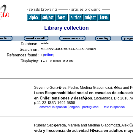
Library collection
Database :
article
Search on :
MEDINA GIACOMOZZI, ALEX [Author]
References found :
refine
8
[
]
Displaying:
1 .. 8
in format [
ISO 690
]
Severino Gonz�lez, Pedro, Medina Giacomozzi, �lex and Pu
Responsabilidad social en escuelas de educac
Lucas
en Chile: tensiones y desaf�os
.
Encuentros
, Dic 2018, v
p.11-22. ISSN 1692-5858
|
|
abstract in spanish
english
portuguese
text in spanish
·
·
C
Rubilar Sep�lveda, Mariela and Medina Giacomozzi, Alex
vida y frecuencia de actividad f�sica en adultos may