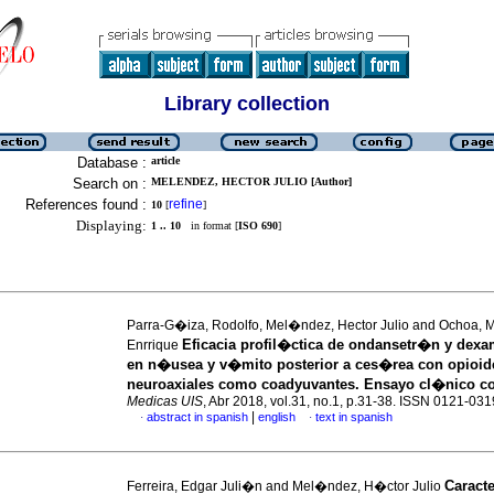
Library collection
Database :
article
Search on :
MELENDEZ, HECTOR JULIO [Author]
References found :
refine
10
[
]
Displaying:
1 .. 10
in format [
ISO 690
]
Parra-G�iza, Rodolfo, Mel�ndez, Hector Julio and Ochoa, M
Eficacia profil�ctica de ondansetr�n y dex
Enrrique
en n�usea y v�mito posterior a ces�rea con opioid
neuroaxiales como coadyuvantes. Ensayo cl�nico co
Medicas UIS
, Abr 2018, vol.31, no.1, p.31-38. ISSN 0121-031
|
abstract in spanish
english
text in spanish
·
·
Caract
Ferreira, Edgar Juli�n and Mel�ndez, H�ctor Julio