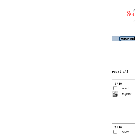
page 1 of 1
1 / 10
select
to print
2 / 10
select