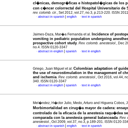
cl�nicas, demogr�ficas e histopatol�gicas de los p
con c�ncer colorrectal del Hospital Universitario de
rev. colomb. cir.
, Set 2012, vol.27, no.3, p.213-220. ISSN 201
|
abstract in spanish
english
text in spanish
·
·
Incidence of postope
Jaimes-Daza, Mar�a Fernanda et al.
vomiting in pediatric population undergoing anesthes
prospective cohort study
.
Rev. colomb. anestesiol.
, Dec 2
no.4. ISSN 0120-3347
|
abstract in english
spanish
text in english
·
·
Colombian adaptation of guide
Griego, Juan Miguel et al.
the use of neurostimulation in the management of ch
and ischemia
.
Rev. colomb. anestesiol.
, Oct 2016, vol.44, n
340. ISSN 0120-3347
|
abstract in english
spanish
text in english
·
·
Mel�ndez, H�ctor Julio, Medo, Arturo and Higuera Cobos, J
Morbimortalidad en cirug�a mayor de cadera
:
ensay
controlado de la eficacia de la anestesia raqu�dea se
comparada con la anestesia general balanceada
.
Rev. 
anestesiol.
, Oct 2009, vol.37, no.3, p.189-201. ISSN 0120-33
|
abstract in spanish
english
text in spanish
·
·