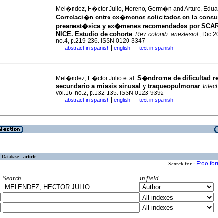
Mel�ndez, H�ctor Julio, Moreno, Germ�n and Arturo, Edua
Correlaci�n entre ex�menes solicitados en la consu
preanest�sica y ex�menes recomendados por SCA
NICE. Estudio de cohorte
.
Rev. colomb. anestesiol.
, Dic 2
no.4, p.219-236. ISSN 0120-3347
|
abstract in spanish
english
text in spanish
·
·
S�ndrome de dificultad re
Mel�ndez, H�ctor Julio et al.
secundario a miasis sinusal y traqueopulmonar
.
Infect
vol.16, no.2, p.132-135. ISSN 0123-9392
|
abstract in spanish
english
text in spanish
·
·
Database :
article
Free fo
Search for :
Search
in field