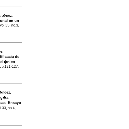
art�nez,
onal en un
vol.35, no.3,
es
Eficacia de
 cl�nico
2, p.121-127.
l�ndez,
rug�a
icas. Ensayo
l.33, no.4,