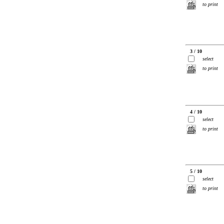
to print
3 / 10
select
to print
4 / 10
select
to print
5 / 10
select
to print