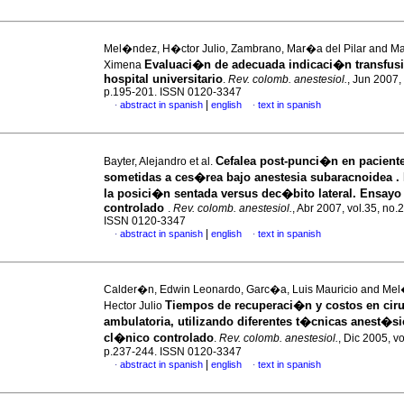
Mel�ndez, H�ctor Julio, Zambrano, Mar�a del Pilar and M
Evaluaci�n de adecuada indicaci�n transfusi
Ximena
hospital universitario
.
Rev. colomb. anestesiol.
, Jun 2007, 
p.195-201. ISSN 0120-3347
|
abstract in spanish
english
text in spanish
·
·
Cefalea post-punci�n en pacient
Bayter, Alejandro et al.
sometidas a ces�rea bajo anestesia subaracnoidea . 
la posici�n sentada versus dec�bito lateral. Ensayo
controlado
.
Rev. colomb. anestesiol.
, Abr 2007, vol.35, no.
ISSN 0120-3347
|
abstract in spanish
english
text in spanish
·
·
Calder�n, Edwin Leonardo, Garc�a, Luis Mauricio and Me
Tiempos de recuperaci�n y costos en ci
Hector Julio
ambulatoria, utilizando diferentes t�cnicas anest�s
cl�nico controlado
.
Rev. colomb. anestesiol.
, Dic 2005, vo
p.237-244. ISSN 0120-3347
|
abstract in spanish
english
text in spanish
·
·