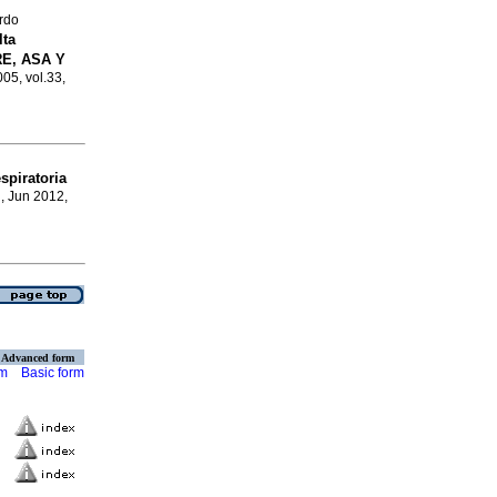
rdo
lta
RE, ASA Y
005, vol.33,
spiratoria
.
, Jun 2012,
Advanced form
rm
Basic form