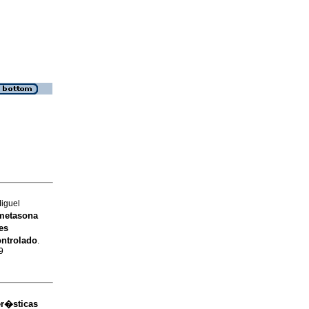
iguel
ametasona
es
ntrolado
.
9
er�sticas