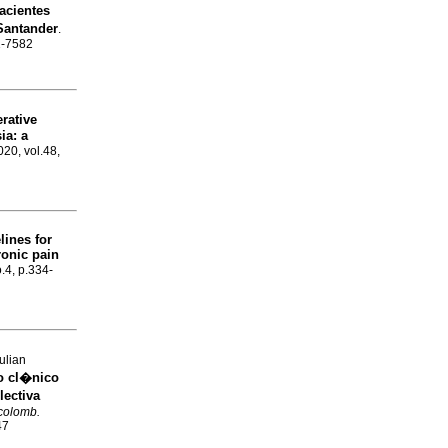
acientes
 Santander
.
1-7582
rative
ia: a
020, vol.48,
lines for
ronic pain
o.4, p.334-
ulian
o cl�nico
lectiva
colomb.
47