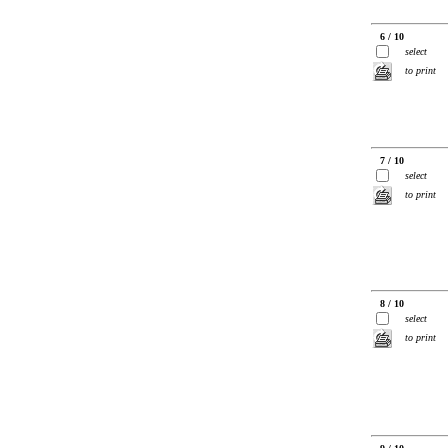
6 / 10
select
to print
7 / 10
select
to print
8 / 10
select
to print