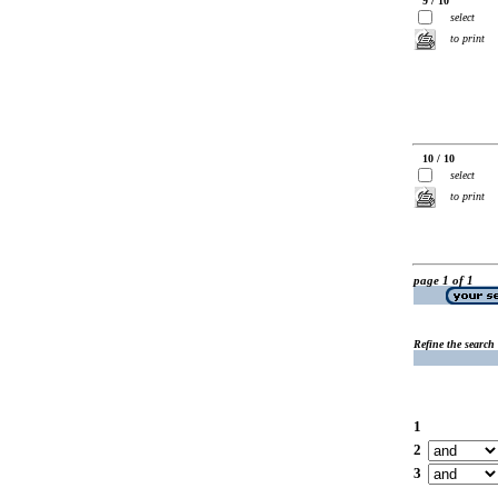
9 / 10
select
to print
10 / 10
select
to print
page 1 of 1
Refine the search
1
2
3