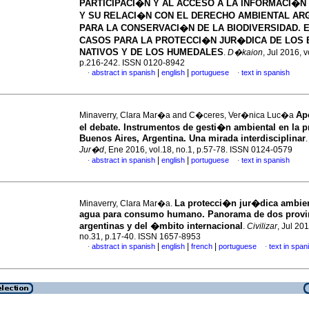
PARTICIPACI�N Y AL ACCESO A LA INFORMACI�N
Y SU RELACI�N CON EL DERECHO AMBIENTAL AR
PARA LA CONSERVACI�N DE LA BIODIVERSIDAD. 
CASOS PARA LA PROTECCI�N JUR�DICA DE LOS
NATIVOS Y DE LOS HUMEDALES
.
D�kaion
, Jul 2016, v
p.216-242. ISSN 0120-8942
|
|
abstract in spanish
english
portuguese
text in spanish
·
·
Ap
Minaverry, Clara Mar�a and C�ceres, Ver�nica Luc�a
el debate. Instrumentos de gesti�n ambiental en la p
Buenos Aires, Argentina. Una mirada interdisciplinar
Jur�d
, Ene 2016, vol.18, no.1, p.57-78. ISSN 0124-0579
|
|
abstract in spanish
english
portuguese
text in spanish
·
·
La protecci�n jur�dica ambien
Minaverry, Clara Mar�a.
agua para consumo humano. Panorama de dos provi
argentinas y del �mbito internacional
.
Civilizar
, Jul 201
no.31, p.17-40. ISSN 1657-8953
|
|
|
abstract in spanish
english
french
portuguese
text in span
·
·