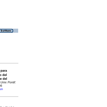
 para
o del
e del
Univ. Pontif.
86
ish