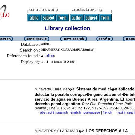
Library collection
Database :
article
Search on :
MINAVERRY, CLARA MARIA [Author]
References found :
refine
4
[
]
Displaying:
1 .. 4
in format [
ISO 690
]
Sistema de medici�n aplicado
Minaverry, Clara Mar�a.
detectar la posible corrupci�n generada en el �mbit
servicio de agua en Buenos Aires, Argentina.
El aport
derecho penal argentino
.
Rev. Fac. Derecho Cienc. Polit. - 
Bolivar.
, Ene 2015, vol.45, no.122, p.175-192. ISSN 0120-38
|
|
|
abstract in spanish
english
portuguese
french
text in span
·
·
LOS DERECHOS A LA
MINAVERRY, CLARA MAR�A.