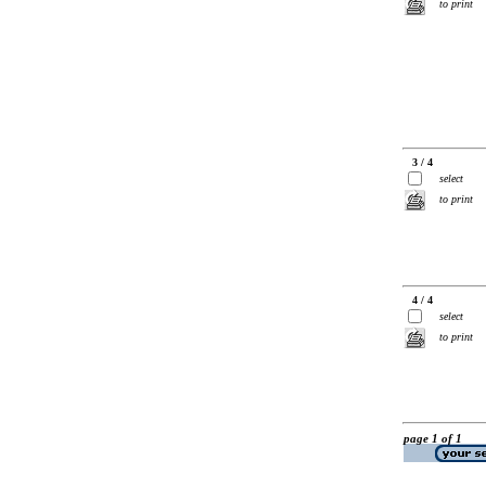
to print
3 / 4
select
to print
4 / 4
select
to print
page 1 of 1