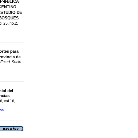
 P�BLICA
GENTINO
ESTUDIO DE
 BOSQUES
ol.25, no.2,
ortes para
rovincia de
.
Estud. Socio-
tal del
ncias
6, vol.16,
ish