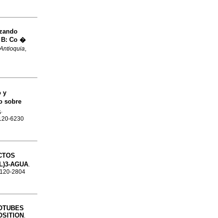
izando
 B: Co �
 Antioquia
,
 y
o sobre
.
δ
0120-6230
CTOS
)3-AGUA
.
 0120-2804
OTUBES
OSITION
.