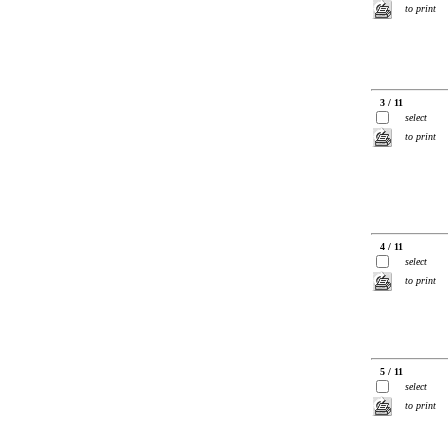
to print
3 / 11
select
to print
4 / 11
select
to print
5 / 11
select
to print