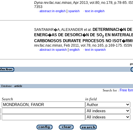
Dyna rev.fac.nac.minas
, Apr 2013, vol.80, no.178, p.78-85. I
7353
|
abstract in english
spanish
text in english
·
·
DETERMINACI�N DE
SANTAMAR�A, ALEXANDER et al.
ENERG�AS DE DESORCI�N DE SO
EN MATERIAL
2
CARBONOSOS DURANTE PROCESOS NO ISOT�RM
rev.fac.nac.minas
, Feb 2011, vol.78, no.165, p.169-175. ISS
|
abstract in spanish
english
text in spanish
·
·
g
Database :
article
Free fo
Search for :
Search
in field