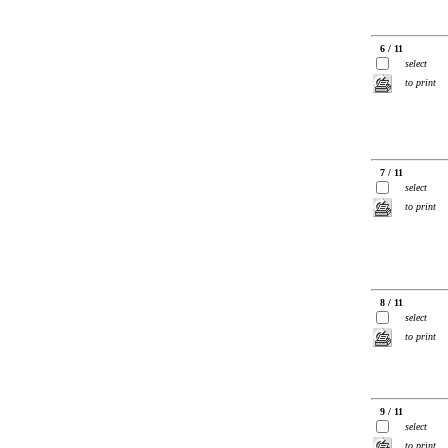
6 / 11
select
to print
7 / 11
select
to print
8 / 11
select
to print
9 / 11
select
to print