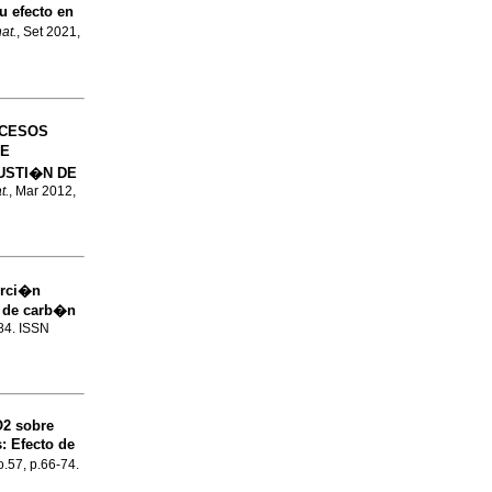
u efecto en
at.
, Set 2021,
CESOS
DE
USTI�N DE
t.
, Mar 2012,
rci�n
s de carb�n
-84. ISSN
2 sobre
s
:
Efecto de
o.57, p.66-74.