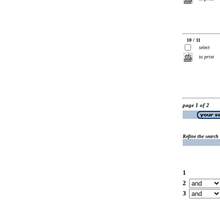
10 / 11
select
to print
page 1 of 2
Refine the search
1
2
3