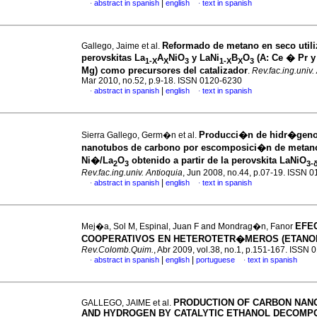
|
abstract in spanish
english
text in spanish
·
·
Reformado de metano en seco util
Gallego, Jaime et al.
perovskitas La
A
NiO
y LaNi
B
O
(A: Ce � Pr y
1-X
X
3
1-X
X
3
Mg) como precursores del catalizador
.
Rev.fac.ing.univ.
Mar 2010, no.52, p.9-18. ISSN 0120-6230
|
abstract in spanish
english
text in spanish
·
·
Producci�n de hidr�geno
Sierra Gallego, Germ�n et al.
nanotubos de carbono por escomposici�n de metan
Ni�/La
O
obtenido a partir de la perovskita LaNiO
2
3
3-
Rev.fac.ing.univ. Antioquia
, Jun 2008, no.44, p.07-19. ISSN 
|
abstract in spanish
english
text in spanish
·
·
EFE
Mej�a, Sol M, Espinal, Juan F and Mondrag�n, Fanor
COOPERATIVOS EN HETEROTETR�MEROS (ETANOL
Rev.Colomb.Quim.
, Abr 2009, vol.38, no.1, p.151-167. ISSN
|
|
abstract in spanish
english
portuguese
text in spanish
·
·
PRODUCTION OF CARBON NAN
GALLEGO, JAIME et al.
AND HYDROGEN BY CATALYTIC ETHANOL DECOMP