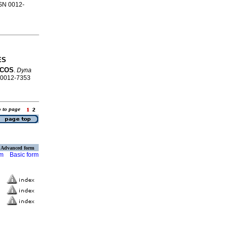
SSN 0012-
ES
ICOS
.
Dyna
N 0012-7353
o to page
Advanced form
rm
Basic form