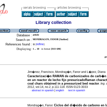
Library collection
Database :
article
Search on :
MONDRAGON, FANOR [Author]
References found :
refine
11
[
]
Displaying:
1 .. 10
in format [
ISO 690
]
g
Jim�nez, Francisco, Mondrag�n, Fanor and L�pez, Diana
Caracterizaci�n RAMAN de carbonizados de carb�n
en un reactor de lecho fijo presurizado
Raman characte
coal chars obtained in a pressurized bed reactor
.
Ing.
2012, vol.14, no.2, p.111-118. ISSN 0123-3033
|
abstract in spanish
english
text in spanish
·
·
Ciclos del di�xido de carbono en l
Mondrag�n, Fanor.