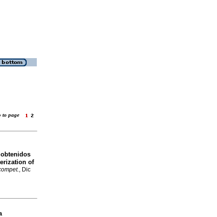
o to page
 obtenidos
rization of
 compet.
, Dic
a