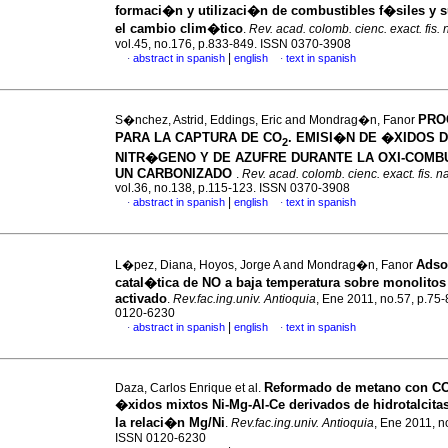
formaci�n y utilizaci�n de combustibles f�siles y s
el cambio clim�tico
.
Rev. acad. colomb. cienc. exact. fis. n
vol.45, no.176, p.833-849. ISSN 0370-3908
|
abstract in spanish
english
text in spanish
·
·
PRO
S�nchez, Astrid, Eddings, Eric and Mondrag�n, Fanor
PARA LA CAPTURA DE CO
. EMISI�N DE �XIDOS 
2
NITR�GENO Y DE AZUFRE DURANTE LA OXI-COMB
UN CARBONIZADO
.
Rev. acad. colomb. cienc. exact. fis. na
vol.36, no.138, p.115-123. ISSN 0370-3908
|
abstract in spanish
english
text in spanish
·
·
Adso
L�pez, Diana, Hoyos, Jorge A and Mondrag�n, Fanor
catal�tica de NO a baja temperatura sobre monolito
activado
.
Rev.fac.ing.univ. Antioquia
, Ene 2011, no.57, p.75
0120-6230
|
abstract in spanish
english
text in spanish
·
·
Reformado de metano con CO
Daza, Carlos Enrique et al.
�xidos mixtos Ni-Mg-Al-Ce derivados de hidrotalcita
la relaci�n Mg/Ni
.
Rev.fac.ing.univ. Antioquia
, Ene 2011, n
ISSN 0120-6230