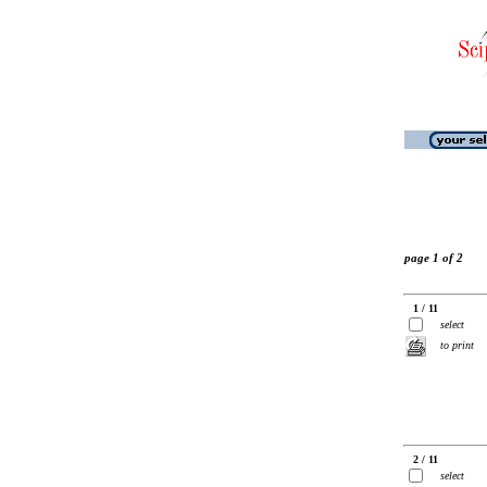
page 1 of 2
1 / 11
select
to print
2 / 11
select