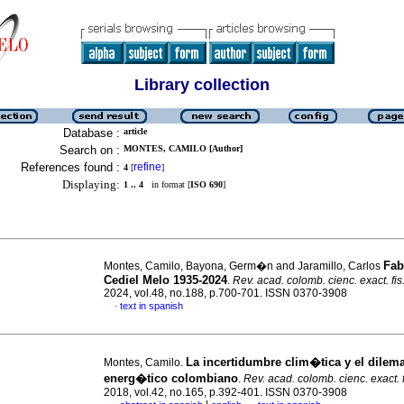
Library collection
Database :
article
Search on :
MONTES, CAMILO [Author]
References found :
refine
4
[
]
Displaying:
1 .. 4
in format [
ISO 690
]
Fab
Montes, Camilo, Bayona, Germ�n and Jaramillo, Carlos
Cediel Melo 1935-2024
.
Rev. acad. colomb. cienc. exact. fis.
2024, vol.48, no.188, p.700-701. ISSN 0370-3908
text in spanish
·
La incertidumbre clim�tica y el dilem
Montes, Camilo.
energ�tico colombiano
.
Rev. acad. colomb. cienc. exact. f
2018, vol.42, no.165, p.392-401. ISSN 0370-3908