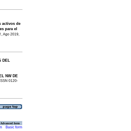
 activos de
es para el
.
, Ago 2019,
S DEL
EL NW DE
. ISSN 0120-
Advanced form
rm
Basic form