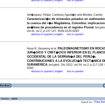
|
abstract in spanish
english
text in spanish
·
·
Vel�squez, Felipe, Cardona, Agust�n and Montes, Camilo
Caracterizaci�n de minerales pesados en sedimentos
la cuenca del r�o Magdalena, Colombia: implicacion
an�lisis de procedencia en el registro Fluvial
.
bol.geol
vol.41, no.2, p.137-147. ISSN 0120-0283
|
abstract in spanish
english
text in spanish
·
·
PALEOMAGNETISMO EN ROCA
Nova R, Giovanny et al.
JUR�SICO Y CRET�CICO INFERIOR EN EL FLANCO
OCCIDENTAL DE LA SERRAN�A DEL PERIJ�;
CONTRIBUCIONES A LA EVOLUCI�N TECT�NICA D
SURAMERICA
.
bol.geol.
, Dic 2012, vol.34, no.2, p.117-138
0283
|
abstract in spanish
english
text in spanish
·
·
Database :
article
Free fo
Search for :