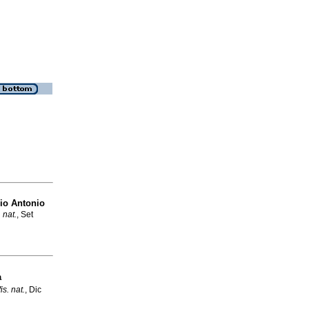
io Antonio
 nat.
, Set
a
is. nat.
, Dic