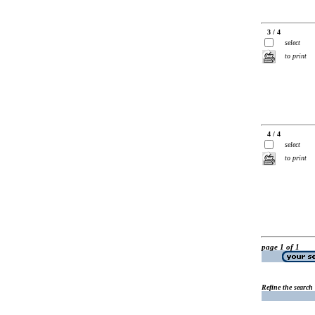
3 / 4
select
to print
4 / 4
select
to print
page 1 of 1
Refine the search