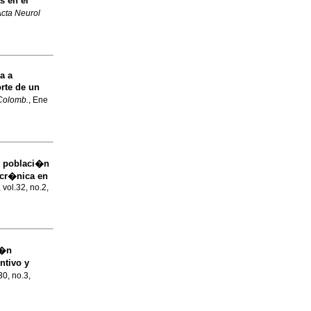
s en el
cta Neurol
ia a
rte de un
Colomb.
, Ene
 poblaci�n
 cr�nica en
 vol.32, no.2,
i�n
ntivo y
30, no.3,