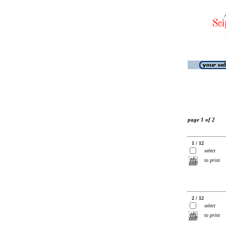
page 1 of 2
1 / 12
select
to print
2 / 12
select
to print