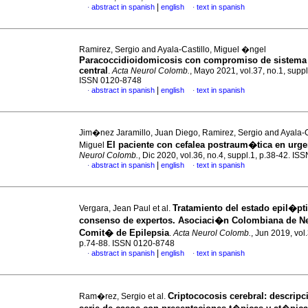
|
abstract in spanish
english
text in spanish
·
·
Ramirez, Sergio and Ayala-Castillo, Miguel �ngel
Paracoccidioidomicosis con compromiso de sistema
central
.
Acta Neurol Colomb.
, Mayo 2021, vol.37, no.1, suppl
ISSN 0120-8748
|
abstract in spanish
english
text in spanish
·
·
Jim�nez Jaramillo, Juan Diego, Ramirez, Sergio and Ayala-Ca
El paciente con cefalea postraum�tica en urge
Miguel
Neurol Colomb.
, Dic 2020, vol.36, no.4, suppl.1, p.38-42. I
|
abstract in spanish
english
text in spanish
·
·
Tratamiento del estado epil�pti
Vergara, Jean Paul et al.
consenso de expertos. Asociaci�n Colombiana de N
Comit� de Epilepsia
.
Acta Neurol Colomb.
, Jun 2019, vol.
p.74-88. ISSN 0120-8748
|
abstract in spanish
english
text in spanish
·
·
Criptococosis cerebral: descrip
Ram�rez, Sergio et al.