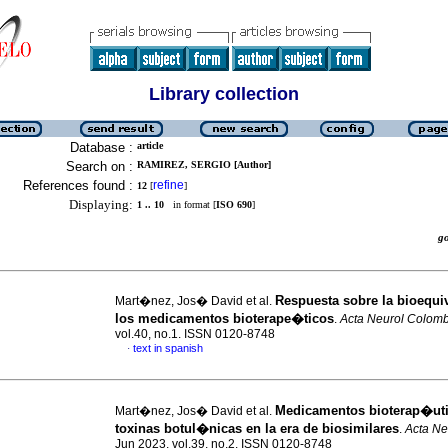
Library collection
Database :
article
Search on :
RAMIREZ, SERGIO [Author]
References found :
refine
12
[
]
Displaying:
1 .. 10
in format [
ISO 690
]
g
Respuesta sobre la bioequi
Mart�nez, Jos� David et al.
los medicamentos bioterape�ticos
.
Acta Neurol Colomb
vol.40, no.1. ISSN 0120-8748
text in spanish
·
Medicamentos bioterap�uti
Mart�nez, Jos� David et al.
toxinas botul�nicas en la era de biosimilares
.
Acta Ne
Jun 2023, vol.39, no.2. ISSN 0120-8748