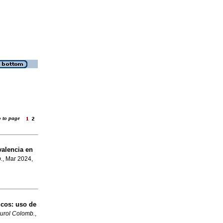
o to page
valencia en
.
, Mar 2024,
cos: uso de
urol Colomb.
,