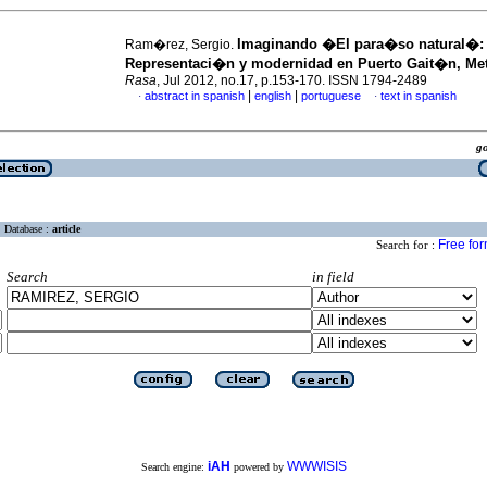
Imaginando �El para�so natural�
:
Ram�rez, Sergio.
Representaci�n y modernidad en Puerto Gait�n, Me
Rasa
, Jul 2012, no.17, p.153-170. ISSN 1794-2489
|
|
abstract in spanish
english
portuguese
text in spanish
·
·
g
Database :
article
Free fo
Search for :
Search
in field
iAH
WWWISIS
Search engine:
powered by