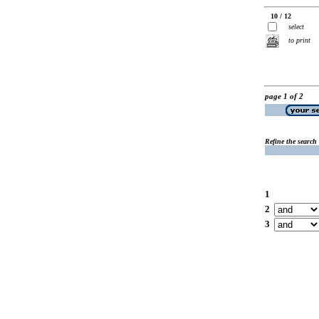
10 / 12
select
to print
page 1 of 2
Refine the search
1
2
3