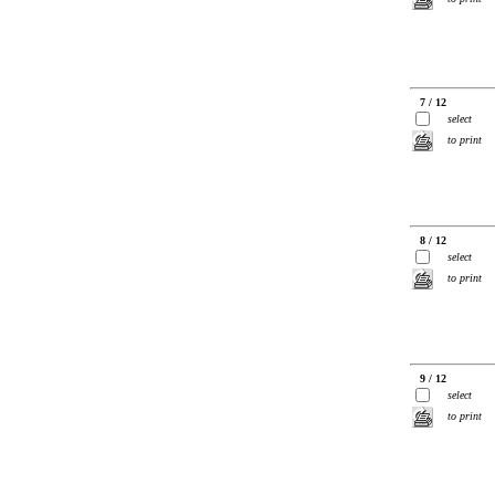
7 / 12
select
to print
8 / 12
select
to print
9 / 12
select
to print