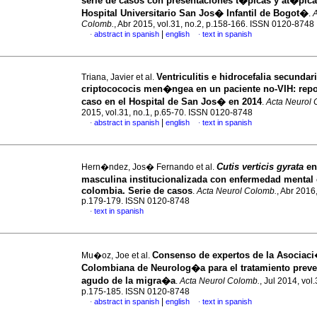
serie de casos con presentaciones t�picas y at�pica
Hospital Universitario San Jos� Infantil de Bogot�
.
A
Colomb.
, Abr 2015, vol.31, no.2, p.158-166. ISSN 0120-8748
|
abstract in spanish
english
text in spanish
·
·
Ventriculitis e hidrocefalia secundar
Triana, Javier et al.
criptocococis men�ngea en un paciente no-VIH: repo
caso en el Hospital de San Jos� en 2014
.
Acta Neurol 
2015, vol.31, no.1, p.65-70. ISSN 0120-8748
|
abstract in spanish
english
text in spanish
·
·
Cutis verticis gyrata
en
Hern�ndez, Jos� Fernando et al.
masculina institucionalizada con enfermedad mental
colombia.
Serie de casos
.
Acta Neurol Colomb.
, Abr 2016,
p.179-179. ISSN 0120-8748
text in spanish
·
Consenso de expertos de la Asociac
Mu�oz, Joe et al.
Colombiana de Neurolog�a para el tratamiento preve
agudo de la migra�a
.
Acta Neurol Colomb.
, Jul 2014, vol.
p.175-185. ISSN 0120-8748
|
abstract in spanish
english
text in spanish
·
·