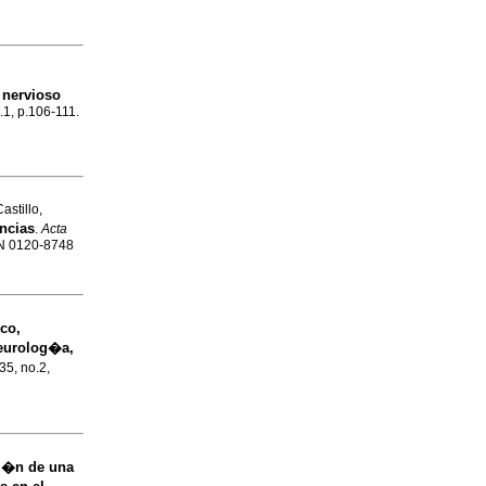
 nervioso
.1, p.106-111.
stillo,
ncias
.
Acta
SSN 0120-8748
co,
eurolog�a,
35, no.2,
ci�n de una