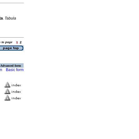
ta
.
Tabula
o to page
Advanced form
rm
Basic form