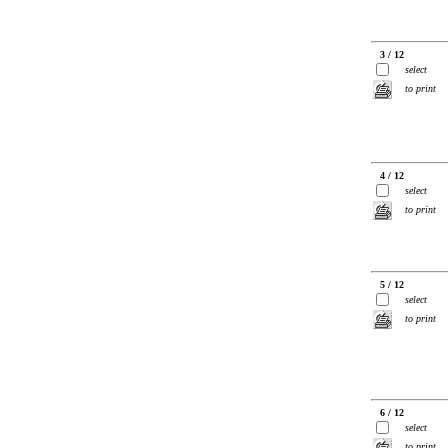
3 / 12
select
to print
4 / 12
select
to print
5 / 12
select
to print
6 / 12
select
to print