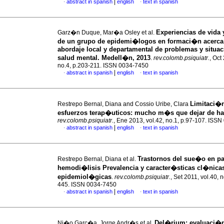
|
abstract in spanish
english
text in spanish
·
·
Experiencias de vida 
Garz�n Duque, Mar�a Osley et al.
de un grupo de epidemi�logos en formaci�n acerca
abordaje local y departamental de problemas y situa
salud mental. Medell�n, 2013
.
rev.colomb.psiquiatr.
, Oct
no.4, p.203-211. ISSN 0034-7450
|
abstract in spanish
english
text in spanish
·
·
Limitaci�
Restrepo Bernal, Diana and Cossio Uribe, Clara
esfuerzos terap�uticos
:
mucho m�s que dejar de ha
rev.colomb.psiquiatr.
, Ene 2013, vol.42, no.1, p.97-107. ISS
|
abstract in spanish
english
text in spanish
·
·
Trastornos del sue�o en pa
Restrepo Bernal, Diana et al.
hemodi�lisis Prevalencia y caracter�sticas cl�nica
epidemiol�gicas
.
rev.colomb.psiquiatr.
, Set 2011, vol.40, 
445. ISSN 0034-7450
|
abstract in spanish
english
text in spanish
·
·
Del�rium
:
evaluaci�n
Ni�o Garc�a, Jorge Andr�s et al.