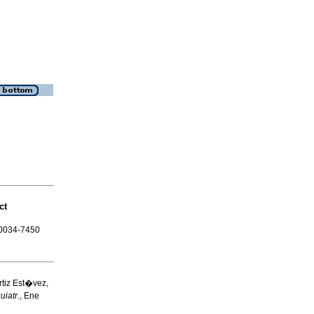
ct
N 0034-7450
tiz Est�vez,
uiatr.
, Ene