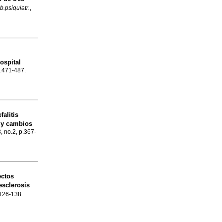
b.psiquiatr.
,
ospital
p.471-487.
falitis
 y cambios
, no.2, p.367-
ctos
esclerosis
.126-138.