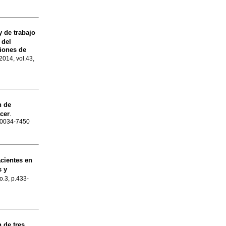
y de trabajo
 del
ciones de
 2014, vol.43,
n de
cer
.
N 0034-7450
cientes en
s y
no.3, p.433-
 de tres