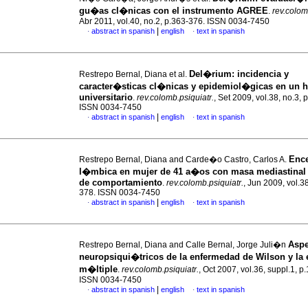
gu�as cl�nicas con el instrumento AGREE
.
rev.colom
Abr 2011, vol.40, no.2, p.363-376. ISSN 0034-7450
|
abstract in spanish
english
text in spanish
·
·
Del�rium: incidencia y
Restrepo Bernal, Diana et al.
caracter�sticas cl�nicas y epidemiol�gicas en un h
universitario
.
rev.colomb.psiquiatr.
, Set 2009, vol.38, no.3, 
ISSN 0034-7450
|
abstract in spanish
english
text in spanish
·
·
Ence
Restrepo Bernal, Diana and Carde�o Castro, Carlos A.
l�mbica en mujer de 41 a�os con masa mediastinal
de comportamiento
.
rev.colomb.psiquiatr.
, Jun 2009, vol.38
378. ISSN 0034-7450
|
abstract in spanish
english
text in spanish
·
·
Aspe
Restrepo Bernal, Diana and Calle Bernal, Jorge Juli�n
neuropsiqui�tricos de la enfermedad de Wilson y la 
m�ltiple
.
rev.colomb.psiquiatr.
, Oct 2007, vol.36, suppl.1, p
ISSN 0034-7450
|
abstract in spanish
english
text in spanish
·
·