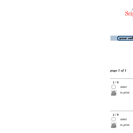
page 1 of 1
1 / 9
select
to print
2 / 9
select
to print