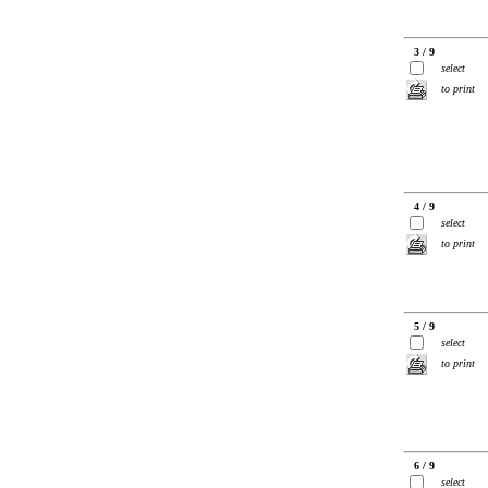
3 / 9
select
to print
4 / 9
select
to print
5 / 9
select
to print
6 / 9
select