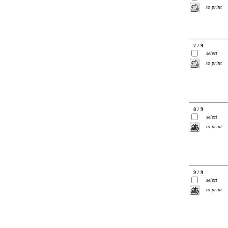
to print
7 / 9
select
to print
8 / 9
select
to print
9 / 9
select
to print