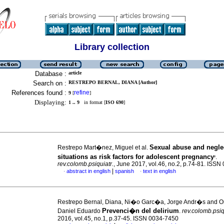
Library collection
Database :
article
Search on :
RESTREPO BERNAL, DIANA [Author]
References found :
refine
9
[
]
Displaying:
1 .. 9
in format [
ISO 690
]
Sexual abuse and negle
Restrepo Mart�nez, Miguel et al.
,
situations as risk factors for adolescent pregnancy
.
rev.colomb.psiquiatr.
, June 2017, vol.46, no.2, p.74-81. ISS
|
abstract in english
spanish
text in english
·
·
Restrepo Bernal, Diana, Ni�o Garc�a, Jorge Andr�s and Or
Prevenci�n del delirium
Daniel Eduardo
.
rev.colomb.psiq
2016, vol.45, no.1, p.37-45. ISSN 0034-7450