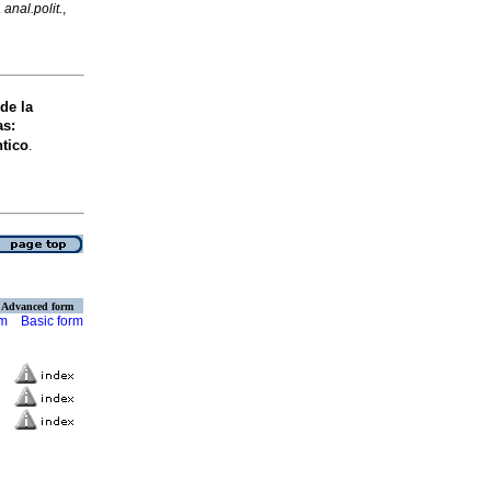
.
anal.polit.
,
 de la
as
:
tico
.
Advanced form
rm
Basic form