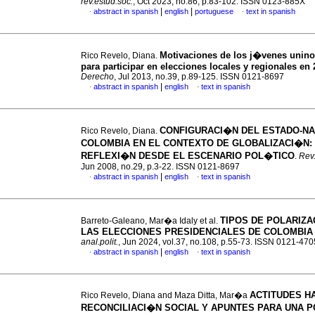
rev.estud.soc.
, Oct 2023, no.86, p.83-102. ISSN 0123-885X
|
|
abstract in spanish
english
portuguese
text in spanish
·
·
Motivaciones de los j�venes unin
Rico Revelo, Diana.
para participar en elecciones locales y regionales en 
Derecho
, Jul 2013, no.39, p.89-125. ISSN 0121-8697
|
abstract in spanish
english
text in spanish
·
·
CONFIGURACI�N DEL ESTADO-NA
Rico Revelo, Diana.
COLOMBIA EN EL CONTEXTO DE GLOBALIZACI�N
:
REFLEXI�N DESDE EL ESCENARIO POL�TICO
.
Rev
Jun 2008, no.29, p.3-22. ISSN 0121-8697
|
abstract in spanish
english
text in spanish
·
·
TIPOS DE POLARIZA
Barreto-Galeano, Mar�a Idaly et al.
LAS ELECCIONES PRESIDENCIALES DE COLOMBIA 
anal.polit.
, Jun 2024, vol.37, no.108, p.55-73. ISSN 0121-470
|
abstract in spanish
english
text in spanish
·
·
ACTITUDES HA
Rico Revelo, Diana and Maza Ditta, Mar�a
RECONCILIACI�N SOCIAL Y APUNTES PARA UNA 