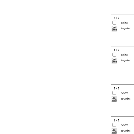
3 / 7
select
to print
4 / 7
select
to print
5 / 7
select
to print
6 / 7
select
to print