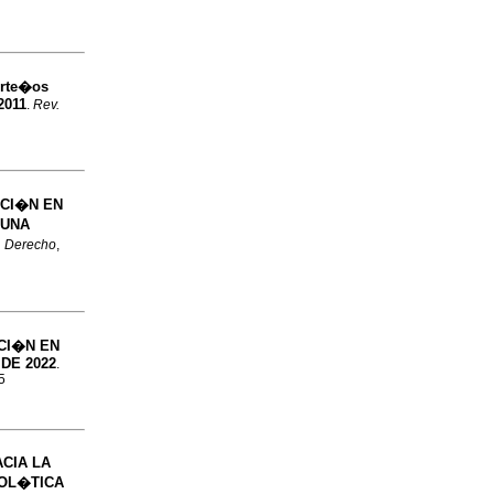
orte�os
2011
.
Rev.
CI�N EN
UNA
. Derecho
,
CI�N EN
DE 2022
.
5
CIA LA
POL�TICA