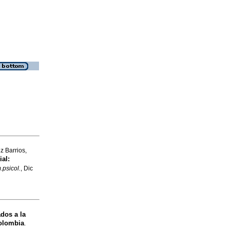
z Barrios,
ial:
.psicol.
, Dic
dos a la
olombia
.