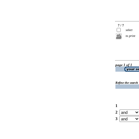
7 / 7
select
to print
page 1 of 1
Refine the search
1
2
3