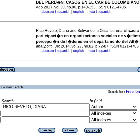
DEL PERD�N: CASOS EN EL CARIBE COLOMBIANO
Ago 2017, vol.30, no.90, p.140-153. ISSN 0121-4705
|
abstract in spanish
english
text in spanish
·
·
Eficacia
Rico Revelo, Diana and Bolivar de la Ossa, Lorena
participaci�n en organizaciones sociales de v�ctim
percepci�n de l�deres en el departamento del Atl�n
anal.polit.
, Dic 2014, vol.27, no.82, p.72-87. ISSN 0121-4705
|
abstract in spanish
english
text in spanish
·
·
Database :
article
Free fo
Search for :
Search
in field