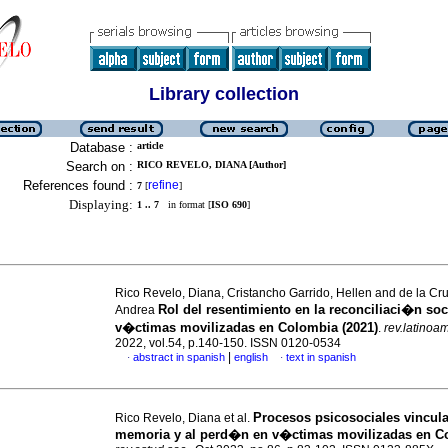
Library collection
Database :
article
Search on :
RICO REVELO, DIANA [Author]
References found :
refine
7
[
]
Displaying:
1 .. 7
in format [
ISO 690
]
Rico Revelo, Diana, Cristancho Garrido, Hellen and de la Cru
Rol del resentimiento en la reconciliaci�n soc
Andrea
v�ctimas movilizadas en Colombia (2021)
.
rev.latinoam
2022, vol.54, p.140-150. ISSN 0120-0534
|
abstract in spanish
english
text in spanish
·
·
Procesos psicosociales vincula
Rico Revelo, Diana et al.
memoria y al perd�n en v�ctimas movilizadas en C