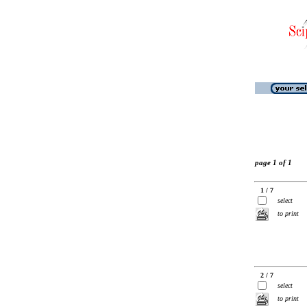
page 1 of 1
1 / 7
select
to print
2 / 7
select
to print