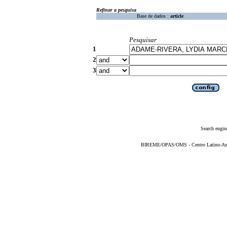
Refinar a pesquisa
Base de dados :
article
Pesquisar
1
2
3
Search engin
BIREME/OPAS/OMS - Centro Latino-Ame