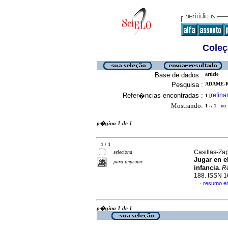
Coleç
Base de dados :
article
Pesquisa :
ADAME-R
Refer�ncias encontradas :
refina
1
[
Mostrando:
1 .. 1
no f
p�gina 1 de 1
1 / 1
Casillas-Za
seleciona
Jugar en e
para imprimir
infancia
.
Re
188. ISSN 
resumo e
·
p�gina 1 de 1