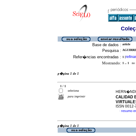
Coleç
Base de dados :
article
Pesquisa :
AGUIRRE 
Refer�ncias encontradas :
refina
1
[
Mostrando:
1 .. 1
no f
p�gina 1 de 1
1 / 1
seleciona
HERN�NDEZ
para imprimir
CALIDAD
VIRTUALE
ISSN 0012-
resumo e
·
p�gina 1 de 1