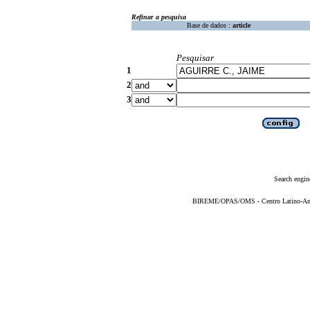
Refinar a pesquisa
Base de dados :
article
Pesquisar
1
2
3
Search engin
BIREME/OPAS/OMS - Centro Latino-Ame