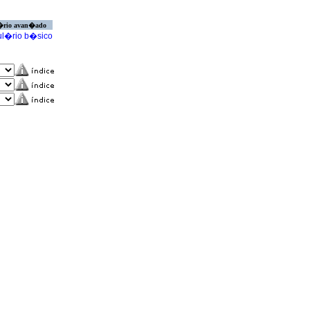
�rio avan�ado
l�rio b�sico