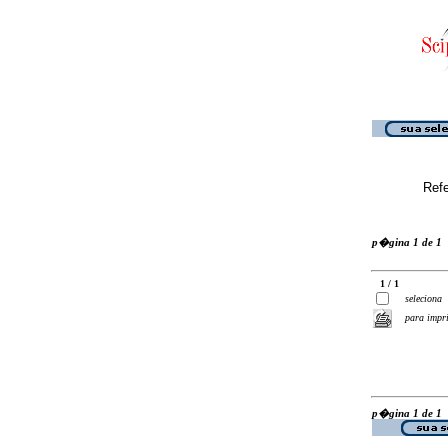
Ref
p�gina 1 de 1
1 / 1
seleciona
para impr
p�gina 1 de 1