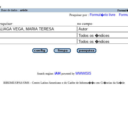
a
Base de dados :
article
Formul
Formul�rio livre
Formu
Pesquisar por :
esquisar
no campo
iAH
WWWISIS
Search engine:
powered by
BIREME/OPAS/OMS - Centro Latino-Americano e do Caribe de Informa��o em Ci�ncias da Sa�de