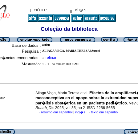
Coleção da biblioteca
Base de dados :
article
Pesquisa :
ALIAGA VEGA, MARIA TERESA [Autor]
er�ncias encontradas :
refinar
1
[
]
Mostrando:
1 .. 1
no formato [
ISO 690
]
Efectos de la amplificac
Aliaga Vega, Maria Teresa et al.
mecanoceptiva en el apoyo sobre la extremidad supe
imir
par�lisis obst�trica en un paciente pedi�trico
.
Rev C
Rehab
, Dic 2025, vol.35, no.2. ISSN 2256-5655
|
resumo em espanhol
ingl�s
texto em espanhol
·
·