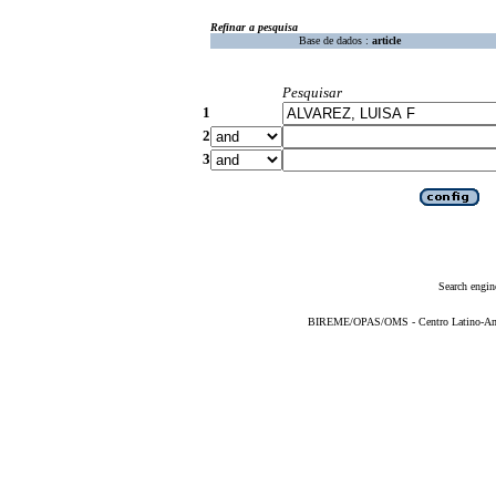
Refinar a pesquisa
Base de dados :
article
Pesquisar
1
2
3
Search engin
BIREME/OPAS/OMS - Centro Latino-Ame