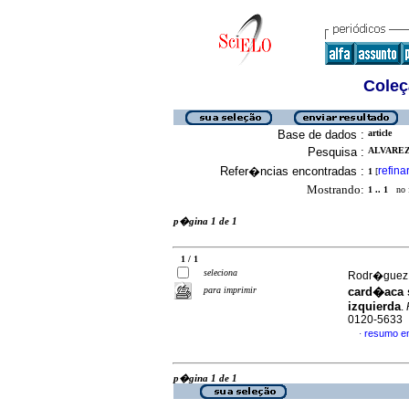
Coleç
Base de dados :
article
Pesquisa :
ALVAREZ,
Refer�ncias encontradas :
refina
1
[
Mostrando:
1 .. 1
no f
p�gina 1 de 1
1 / 1
seleciona
Rodr�guez, 
para imprimir
card�aca s
izquierda
.
0120-5633
resumo e
·
p�gina 1 de 1