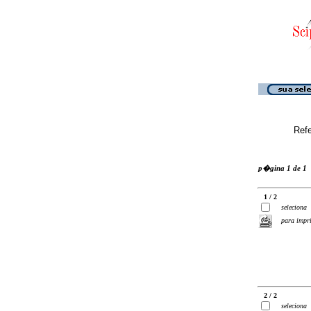
Ref
p�gina 1 de 1
1 / 2
seleciona
para impr
2 / 2
seleciona