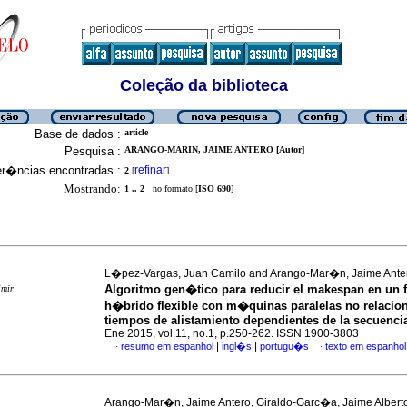
Coleção da biblioteca
Base de dados :
article
Pesquisa :
ARANGO-MARIN, JAIME ANTERO [Autor]
er�ncias encontradas :
refinar
2
[
]
Mostrando:
1 .. 2
no formato [
ISO 690
]
L�pez-Vargas, Juan Camilo and Arango-Mar�n, Jaime Ante
Algoritmo gen�tico para reducir el makespan en un 
imir
h�brido flexible con m�quinas paralelas no relacio
tiempos de alistamiento dependientes de la secuenci
Ene 2015, vol.11, no.1, p.250-262. ISSN 1900-3803
|
|
resumo em espanhol
ingl�s
portugu�s
texto em espanhol
·
·
Arango-Mar�n, Jaime Antero, Giraldo-Garc�a, Jaime Albert