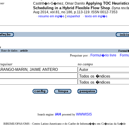
Applying TOC Heuristic
Castrill�n-G�mez, Omar Danilo
imir
Scheduling in a Hybrid Flexible Flow Shop
.
Dyna rev.f
Aug 2014, vol.81, no.186, p.113-119. ISSN 0012-7353
|
resumo em ingl�s
espanhol
texto em ingl�s
·
·
a
Base de dados :
article
Formul
Formul�rio livre
Formu
Pesquisar por :
esquisar
no campo
iAH
WWWISIS
Search engine:
powered by
BIREME/OPAS/OMS - Centro Latino-Americano e do Caribe de Informa��o em Ci�ncias da Sa�de