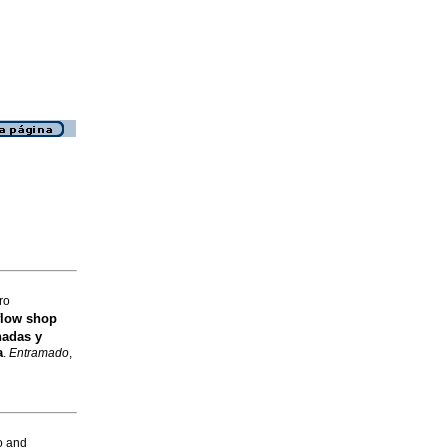
ro
flow shop
nadas y
a
.
Entramado
,
o and