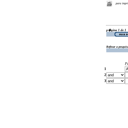
para impr
p�gina 1 de 1
Refinar a pesquis
P
1
2
3