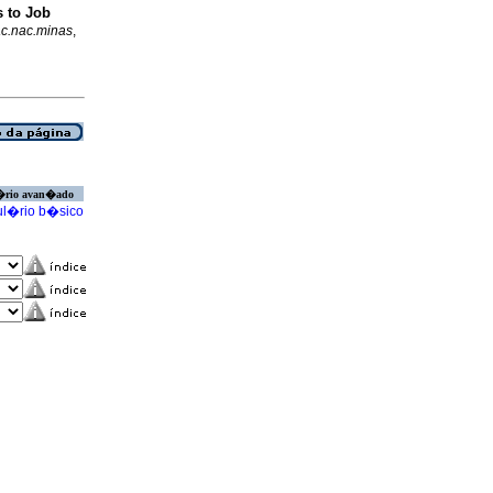
s to Job
ac.nac.minas
,
�rio avan�ado
l�rio b�sico