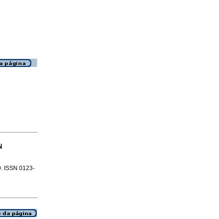
N
0. ISSN 0123-