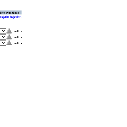
�rio avan�ado
l�rio b�sico