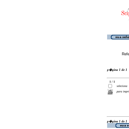
Ref
p�gina 1 de 1
1 / 1
seleciona
para impr
p�gina 1 de 1