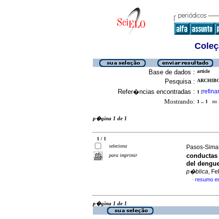
Coleç
Base de dados :
article
Pesquisa :
ARCHIBO
Refer�ncias encontradas :
refina
1
[
Mostrando:
1 .. 1
no f
p�gina 1 de 1
1 / 1
seleciona
Pasos-Sima
conductas 
para imprimir
del dengue
p�blica
, F
resumo e
·
p�gina 1 de 1