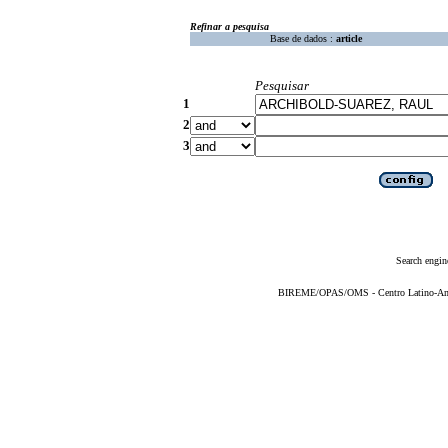
Refinar a pesquisa
Base de dados :
article
Pesquisar
1
2
3
Search engin
BIREME/OPAS/OMS - Centro Latino-Ame