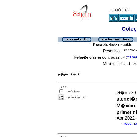
Coleç
Base de dados :
article
Pesquisa :
ARENAS-
Refer�ncias encontradas :
refina
4
[
Mostrando:
1 .. 4
no f
p�gina 1 de 1
1 / 4
seleciona
G�mez-Ga
para imprimir
atenci�n
M�xico: 
primer n
Abr 2022,
resumo
·