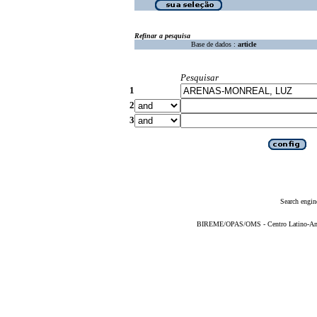
Refinar a pesquisa
Base de dados :
article
Pesquisar
1
2
3
Search engin
BIREME/OPAS/OMS - Centro Latino-Ame