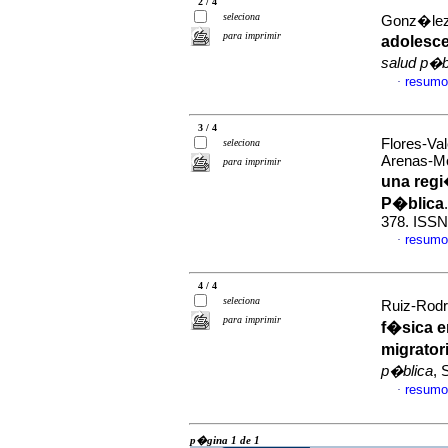
2 / 4
seleciona
Gonz�lez-
para imprimir
adolesce
salud p�b
resumo
·
3 / 4
Flores-Va
seleciona
Arenas-Mo
para imprimir
una reg
P�blica
378. ISSN
resumo
·
4 / 4
seleciona
Ruiz-Rodr
para imprimir
f�sica e
migrator
p�blica
, 
resumo
·
p�gina 1 de 1