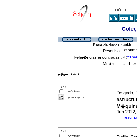
Coleç
Base de dados :
article
Pesquisa :
ARGUELLO
Refer�ncias encontradas :
refina
4
[
Mostrando:
1 .. 4
no f
p�gina 1 de 1
1 / 4
seleciona
Delgado, D
para imprimir
estructu
M�quinas
Jun 2012,
resumo
·
2 / 4
seleciona