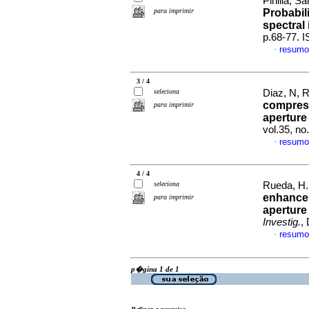
Pinilla, 
para imprimir
Probabil
spectral
p.68-77. 
resumo
·
3 / 4
seleciona
Diaz, N, 
compress
para imprimir
aperture 
vol.35, n
resumo
·
4 / 4
seleciona
Rueda, H.
enhancem
para imprimir
aperture
Investig.
,
resumo
·
p�gina 1 de 1