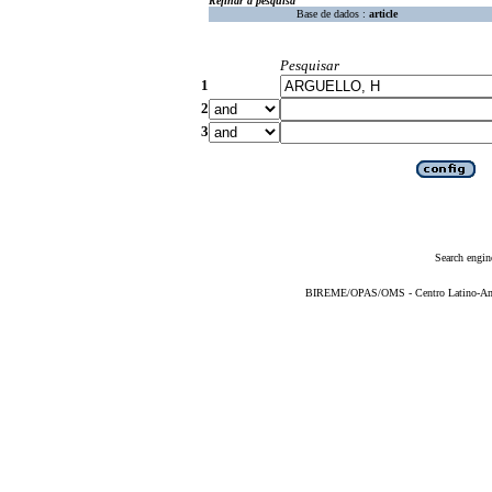
Refinar a pesquisa
Base de dados :
article
Pesquisar
1
2
3
Search engin
BIREME/OPAS/OMS - Centro Latino-Ame