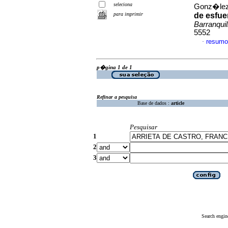
seleciona
Gonz�lez 
para imprimir
de esfue
Barranquil
5552
resumo
·
p�gina 1 de 1
Refinar a pesquisa
Base de dados :
article
Pesquisar
1
2
3
Search engin