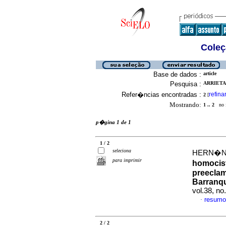
Coleç
Base de dados :
article
Pesquisa :
ARRIETA
Refer�ncias encontradas :
refina
2
[
Mostrando:
1 .. 2
no f
p�gina 1 de 1
1 / 2
seleciona
HERN�ND
para imprimir
homocist
preeclam
Barranqu
vol.38, n
resumo
·
2 / 2