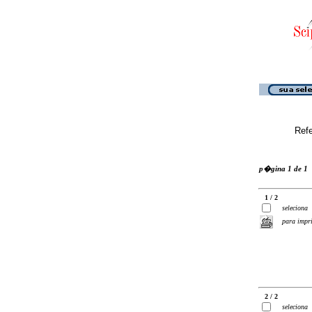
Ref
p�gina 1 de 1
1 / 2
seleciona
para impr
2 / 2
seleciona