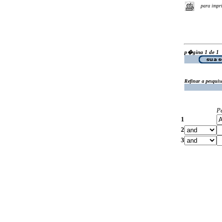
para impr
p�gina 1 de 1
Refinar a pesquis
P
1
2
3