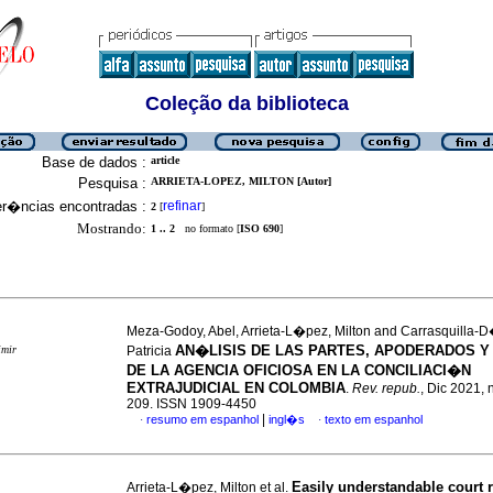
Coleção da biblioteca
Base de dados :
article
Pesquisa :
ARRIETA-LOPEZ, MILTON [Autor]
er�ncias encontradas :
refinar
2
[
]
Mostrando:
1 .. 2
no formato [
ISO 690
]
Meza-Godoy, Abel, Arrieta-L�pez, Milton and Carrasquilla-
AN�LISIS DE LAS PARTES, APODERADOS Y
imir
Patricia
DE LA AGENCIA OFICIOSA EN LA CONCILIACI�N
EXTRAJUDICIAL EN COLOMBIA
.
Rev. repub.
, Dic 2021, 
209. ISSN 1909-4450
|
resumo em espanhol
ingl�s
texto em espanhol
·
·
Easily understandable court r
Arrieta-L�pez, Milton et al.