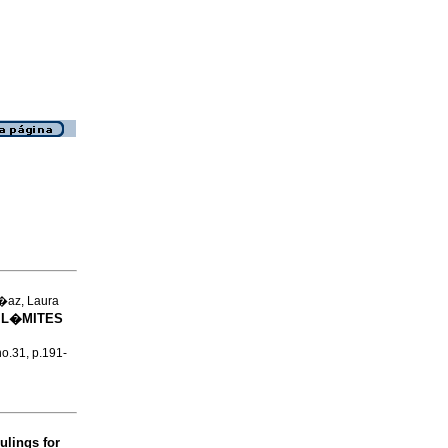
D�az, Laura
 L�MITES
no.31, p.191-
ulings for