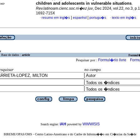
children and adolescents in vulnerable situations
.
imir
Rev.latinoam.cienc.soc.ni�ez juv
, Dec 2024, vol.22, no.3, p
1692-715X
|
|
resumo em ingl�s
espanhol
portugu�s
texto em ingl�s
·
·
a
Base de dados :
article
Formul
Formul�rio livre
Formu
Pesquisar por :
esquisar
no campo
iAH
WWWISIS
Search engine:
powered by
BIREME/OPAS/OMS - Centro Latino-Americano e do Caribe de Informa��o em Ci�ncias da Sa�de