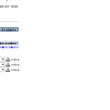
.189-207. ISSN
�rio avan�ado
l�rio b�sico