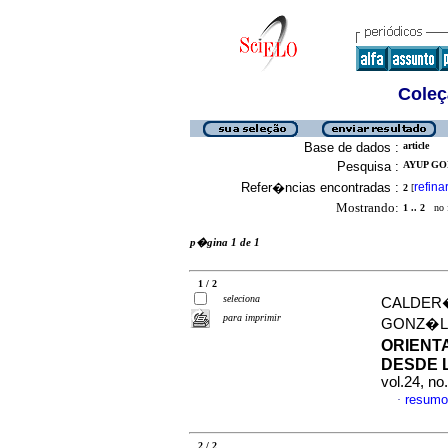
Coleç
Base de dados :
article
Pesquisa :
AYUP GO
Refer�ncias encontradas :
refina
2
[
Mostrando:
1 .. 2
no f
p�gina 1 de 1
1 / 2
seleciona
CALDER�
para imprimir
GONZ�L
ORIENT
DESDE 
vol.24, n
resumo
·
2 / 2