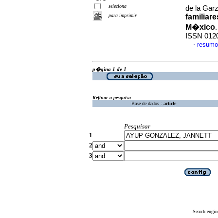
seleciona
de la Gar
para imprimir
familiare
M�xico
ISSN 012
resumo
·
p�gina 1 de 1
Refinar a pesquisa
Base de dados :
article
Pesquisar
1
2
3
Search engin