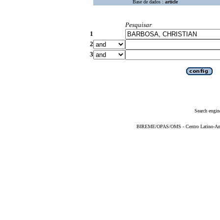
Base de dados :
article
Pesquisar
1
2
3
Search engin
BIREME/OPAS/OMS - Centro Latino-Ame