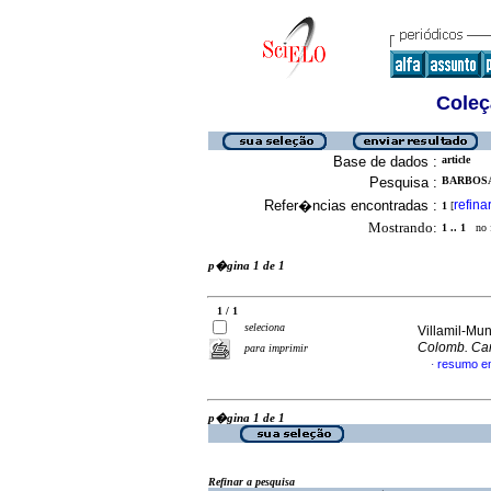
Coleç
Base de dados :
article
Pesquisa :
BARBOSA,
Refer�ncias encontradas :
refina
1
[
Mostrando:
1 .. 1
no f
p�gina 1 de 1
1 / 1
seleciona
Villamil-Mun
Colomb. Car
para imprimir
resumo e
·
p�gina 1 de 1
Refinar a pesquisa