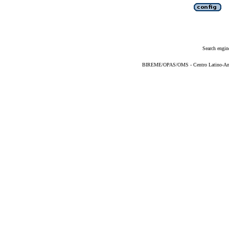
Search engin
BIREME/OPAS/OMS - Centro Latino-Ame