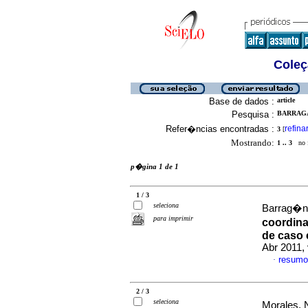
Coleç
Base de dados :
article
Pesquisa :
BARRAGA
Refer�ncias encontradas :
refina
3
[
Mostrando:
1 .. 3
no f
p�gina 1 de 1
1 / 3
seleciona
Barrag�n,
para imprimir
coordina
de caso
Abr 2011, 
resumo
·
2 / 3
seleciona
Morales, N