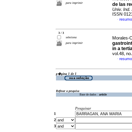
para imprimir
de las r
Univ. Ind.
ISSN 012
resumo
·
3 / 3
seleciona
Morales-C
gastroint
para imprimir
in a tert
vol.48, n
resumo
·
p�gina 1 de 1
Refinar a pesquisa
Base de dados :
article
Pesquisar
1
2
3