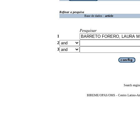
Refinar a pesquisa
Base de dados :
article
Pesquisar
1
2
3
Search engin
BIREME/OPAS/OMS - Centro Latino-Ame