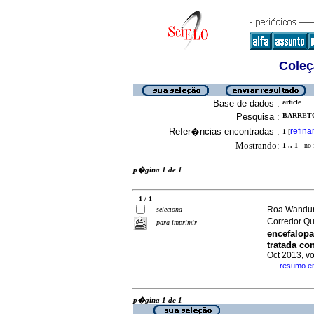
Coleç
Base de dados :
article
Pesquisa :
BARRETO
Refer�ncias encontradas :
refina
1
[
Mostrando:
1 .. 1
no f
p�gina 1 de 1
1 / 1
Roa Wandurr
seleciona
Corredor Qu
para imprimir
encefalopa
tratada co
Oct 2013, v
resumo e
·
p�gina 1 de 1