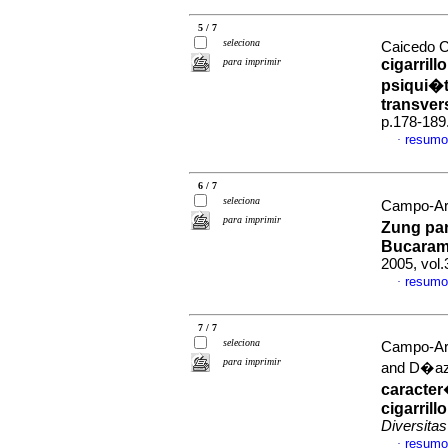
5 / 7
seleciona
Caicedo C
para imprimir
cigarrill
psiqui�t
transver
p.178-189
resumo
·
6 / 7
seleciona
Campo-Ari
para imprimir
Zung par
Bucaram
2005, vol.
resumo
·
7 / 7
seleciona
Campo-Ari
para imprimir
and D�az
caracter
cigarril
Diversitas
resumo
·