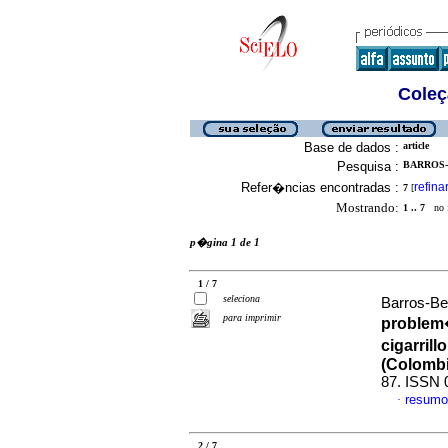
Coleç
Base de dados :
article
Pesquisa :
BARROS-
Refer�ncias encontradas :
refina
7
[
Mostrando:
1 .. 7
no f
p�gina 1 de 1
1 / 7
seleciona
Barros-Be
para imprimir
problem�
cigarril
(Colombi
87. ISSN 
resumo
·
2 / 7