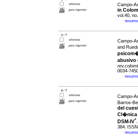
seleciona
Campo-Ari
in Colo
para imprimir
vol.40, n
resumo
·
3 / 7
seleciona
Campo-Ari
para imprimir
and Rued
psicom�
abusivo 
rev.colomb
0034-745
resumo
·
4 / 7
seleciona
Campo-Ari
para imprimir
Barros-Be
del cues
Cl�nica 
*
DSM-IV
384. ISSN
resumo
·