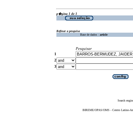
p�gina 1 de 1
Refinar a pesquisa
Base de dados :
article
Pesquisar
1
2
3
Search engin
BIREME/OPAS/OMS - Centro Latino-Ame