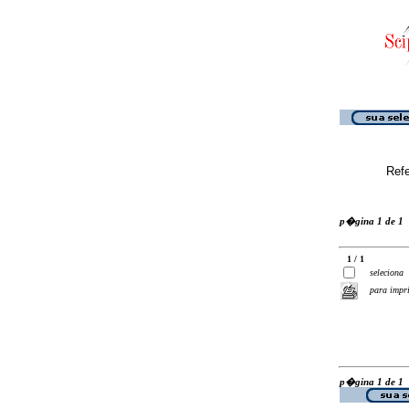
Ref
p�gina 1 de 1
1 / 1
seleciona
para impr
p�gina 1 de 1