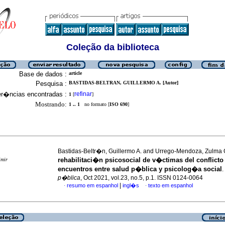
Coleção da biblioteca
Base de dados :
article
Pesquisa :
BASTIDAS-BELTRAN, GUILLERMO A. [Autor]
er�ncias encontradas :
refinar
1
[
]
Mostrando:
1 .. 1
no formato [
ISO 690
]
Bastidas-Beltr�n, Guillermo A. and Urrego-Mendoza, Zulma
rehabilitaci�n psicosocial de v�ctimas del conflict
imir
encuentros entre salud p�blica y psicolog�a social
.
p�blica
, Oct 2021, vol.23, no.5, p.1. ISSN 0124-0064
|
resumo em espanhol
ingl�s
texto em espanhol
·
·