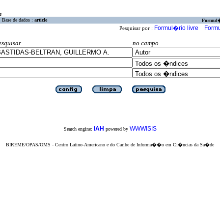
a
Base de dados :
article
Formul
Formul�rio livre
Formu
Pesquisar por :
esquisar
no campo
iAH
WWWISIS
Search engine:
powered by
BIREME/OPAS/OMS - Centro Latino-Americano e do Caribe de Informa��o em Ci�ncias da Sa�de