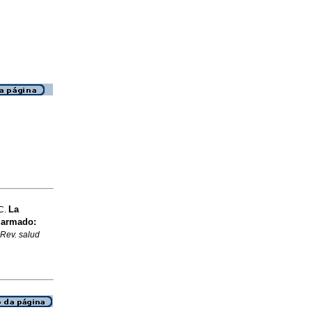
La
 C.
o armado:
Rev. salud