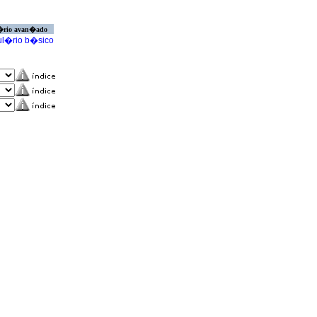
�rio avan�ado
l�rio b�sico