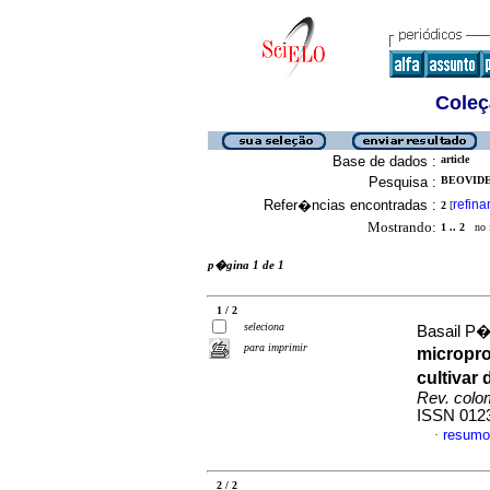
Coleç
Base de dados :
article
Pesquisa :
BEOVIDE
Refer�ncias encontradas :
refina
2
[
Mostrando:
1 .. 2
no f
p�gina 1 de 1
1 / 2
seleciona
Basail P�r
para imprimir
micropr
cultivar
Rev. colo
ISSN 012
resumo
·
2 / 2