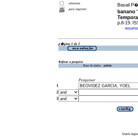
seleciona
Basail P�r
para imprimir
banano ‘
Tempora
p.8-19. I
resumo
·
p�gina 1 de 1
Refinar a pesquisa
Base de dados :
article
Pesquisar
1
2
3
Search engin