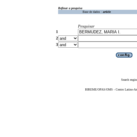
Refinar a pesquisa
Base de dados :
article
Pesquisar
1
2
3
Search engin
BIREME/OPAS/OMS - Centro Latino-Ame