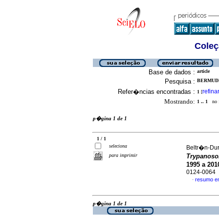
Coleç
Base de dados :
article
Pesquisa :
BERMUDEZ
Refer�ncias encontradas :
refina
1
[
Mostrando:
1 .. 1
no f
p�gina 1 de 1
1 / 1
seleciona
Beltr�n-Dur
para imprimir
Trypanoso
1995 a 201
0124-0064
resumo e
·
p�gina 1 de 1