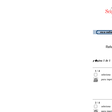
Ref
p�gina 1 de 1
1 / 4
seleciona
para impr
2 / 4
seleciona
para impr