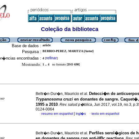
Coleção da biblioteca
Base de dados :
article
Pesquisa :
BERRIO-PEREZ, MARITZA [Autor]
er�ncias encontradas :
refinar
4
[
]
Mostrando:
1 .. 4
no formato [
ISO 690
]
Detecci�n de anticuerpos
Beltr�n-Dur�n, Mauricio et al.
imir
Trypanosoma cruzi
en donantes de sangre. Caquet�,
1995 a 2010
.
Rev. salud p�blica
, Jun 2017, vol.19, no.3, p
0124-0064
|
resumo em espanhol
ingl�s
texto em espanhol
·
·
Perfiles serol�gicos de h
Beltr�n-Dur�n, Mauricio et al.
en donantes de sangre con anti-HBc reactivos
imir
.
Rev. sa