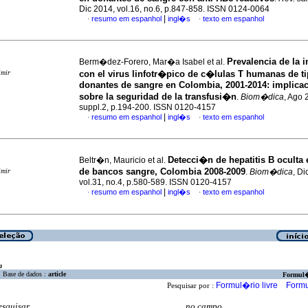
Dic 2014, vol.16, no.6, p.847-858. ISSN 0124-0064
|
resumo em espanhol
ingl�s
texto em espanhol
·
·
Prevalencia de la 
Berm�dez-Forero, Mar�a Isabel et al.
imir
con el virus linfotr�pico de c�lulas T humanas de ti
donantes de sangre en Colombia, 2001-2014
:
implica
sobre la seguridad de la transfusi�n
.
Biom�dica
, Ago 
suppl.2, p.194-200. ISSN 0120-4157
|
resumo em espanhol
ingl�s
texto em espanhol
·
·
Detecci�n de hepatitis B oculta
Beltr�n, Mauricio et al.
de bancos sangre, Colombia 2008-2009
imir
.
Biom�dica
, Di
vol.31, no.4, p.580-589. ISSN 0120-4157
|
resumo em espanhol
ingl�s
texto em espanhol
·
·
a
Base de dados :
article
Formul
Formul�rio livre
Formu
Pesquisar por :
esquisar
no campo