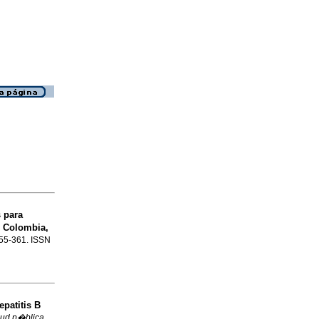
 para
 Colombia,
.355-361. ISSN
epatitis B
lud p�blica
,