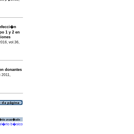
infecci�n
po 1 y 2 en
ciones
2016, vol.36,
 en donantes
c 2011,
�rio avan�ado
l�rio b�sico