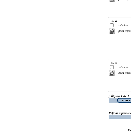
3 / 4
seleciona
para impr
4 / 4
seleciona
para impr
p�gina 1 de 1
Refinar a pesquis
P