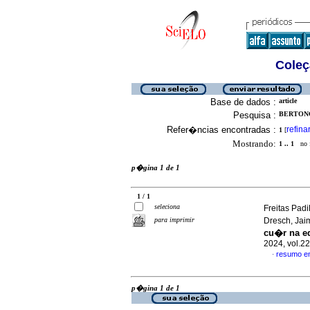
Coleç
Base de dados :
article
Pesquisa :
BERTONCI
Refer�ncias encontradas :
refina
1
[
Mostrando:
1 .. 1
no f
p�gina 1 de 1
1 / 1
seleciona
Freitas Padi
para imprimir
Dresch, Ja
cu�r na e
2024, vol.2
resumo e
·
p�gina 1 de 1