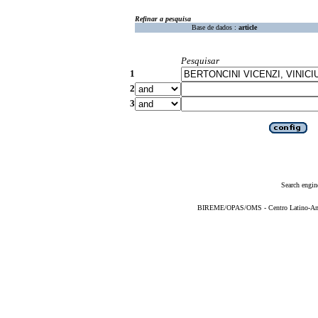
Refinar a pesquisa
Base de dados :
article
Pesquisar
1
2
3
Search engin
BIREME/OPAS/OMS - Centro Latino-Ame