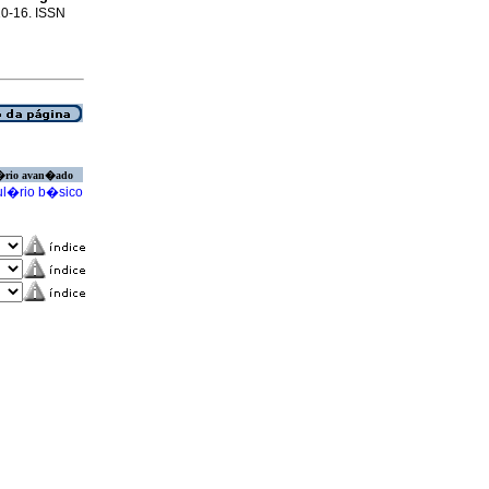
.10-16. ISSN
�rio avan�ado
l�rio b�sico