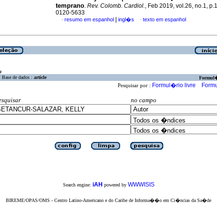
temprano
.
Rev. Colomb. Cardiol.
, Feb 2019, vol.26, no.1, p
0120-5633
|
resumo em espanhol
ingl�s
texto em espanhol
·
·
a
Base de dados :
article
Formul
Formul�rio livre
Formu
Pesquisar por :
esquisar
no campo
iAH
WWWISIS
Search engine:
powered by
BIREME/OPAS/OMS - Centro Latino-Americano e do Caribe de Informa��o em Ci�ncias da Sa�de