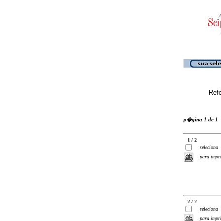
Ref
p�gina 1 de 1
1 / 2
seleciona
para impr
2 / 2
seleciona
para impr