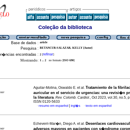
Coleção da biblioteca
Base de dados :
article
Pesquisa :
BETANCUR-SALAZAR, KELLY [Autor]
er�ncias encontradas :
refinar
2
[
]
Mostrando:
1 .. 2
no formato [
ISO 690
]
Tratamiento de la fibril
Aguilar-Molina, Oswaldo E. et al.
imir
auricular en el servicio de urgencias: una revisi�n p
la literatura
.
Rev. Colomb. Cardiol.
, Oct 2023, vol.30, no.5, 
ISSN 0120-5633
|
resumo em espanhol
ingl�s
texto em espanhol
·
·
Desenlaces cardiovascul
Echeverri-Mar�n, Diego A. et al.
adversos mayores en pacientes con s�ndrome coron
imir