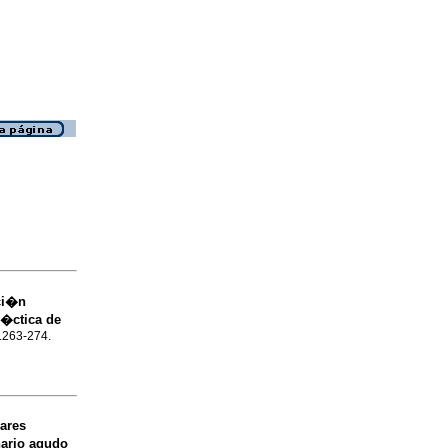
aci�n
r�ctica de
p.263-274.
ares
ario agudo