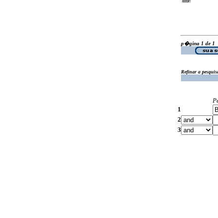
p�gina 1 de 1
Refinar a pesquis
P
1
2
3