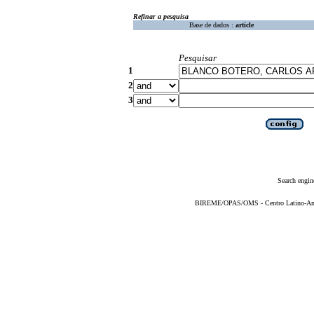
Refinar a pesquisa
Base de dados :
article
Pesquisar
1
2
3
Search engin
BIREME/OPAS/OMS - Centro Latino-Ame