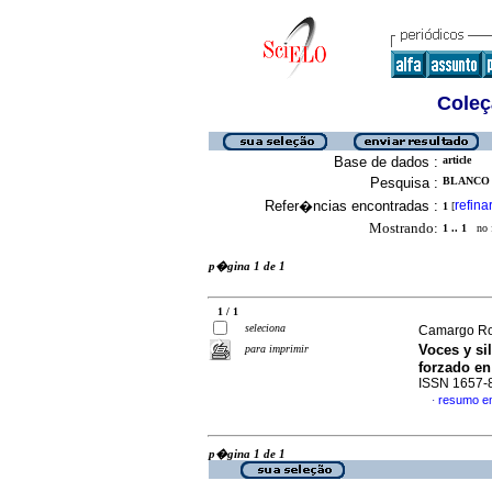
Coleç
Base de dados :
article
Pesquisa :
BLANCO 
Refer�ncias encontradas :
refina
1
[
Mostrando:
1 .. 1
no f
p�gina 1 de 1
1 / 1
seleciona
Camargo Ro
Voces y si
para imprimir
forzado en
ISSN 1657-
resumo e
·
p�gina 1 de 1