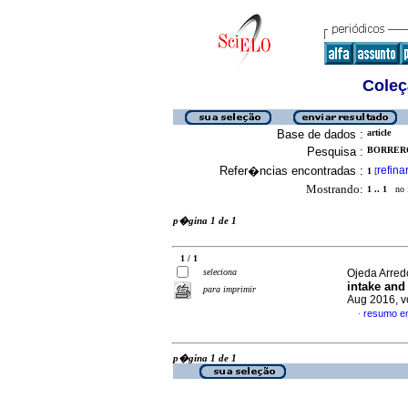
Coleç
Base de dados :
article
Pesquisa :
BORRERO
Refer�ncias encontradas :
refina
1
[
Mostrando:
1 .. 1
no f
p�gina 1 de 1
1 / 1
seleciona
Ojeda Arred
intake and 
para imprimir
Aug 2016, v
resumo e
·
p�gina 1 de 1