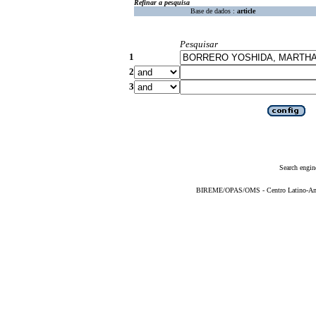
Refinar a pesquisa
Base de dados :
article
Pesquisar
1
2
3
Search engin
BIREME/OPAS/OMS - Centro Latino-Ame