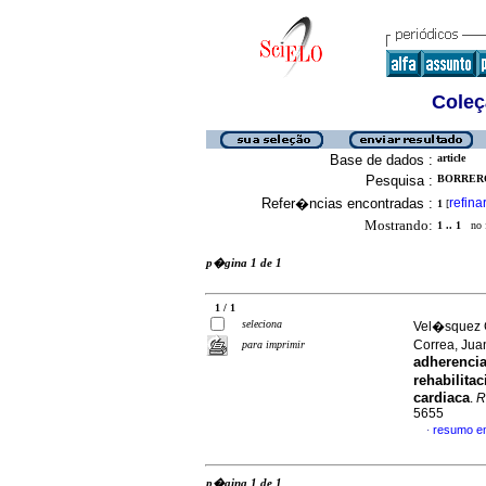
Coleç
Base de dados :
article
Pesquisa :
BORRERO
Refer�ncias encontradas :
refina
1
[
Mostrando:
1 .. 1
no f
p�gina 1 de 1
1 / 1
seleciona
Vel�squez G
Correa, Ju
para imprimir
adherencia
rehabilita
cardiaca
.
R
5655
resumo e
·
p�gina 1 de 1