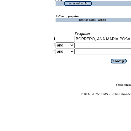
Refinar a pesquisa
Base de dados :
article
Pesquisar
1
2
3
Search engin
BIREME/OPAS/OMS - Centro Latino-Ame