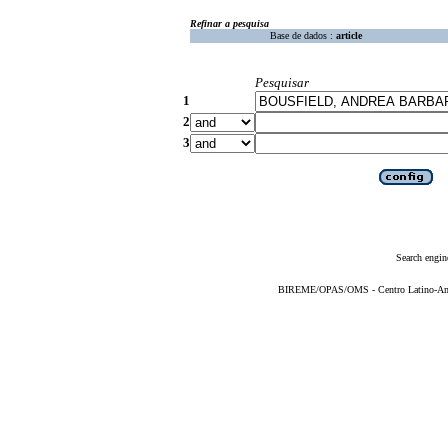
Refinar a pesquisa
Base de dados :
article
Pesquisar
1
2
3
Search engin
BIREME/OPAS/OMS - Centro Latino-Ame