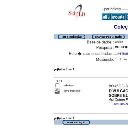
Coleç
Base de dados :
article
Pesquisa :
BOUSFIEL
Refer�ncias encontradas :
refina
1
[
Mostrando:
1 .. 1
no f
p�gina 1 de 1
1 / 1
seleciona
BOUSFIELD
DIVULGAC
para imprimir
SOBRE EL
Act.Colom.P
resumo e
·
p�gina 1 de 1