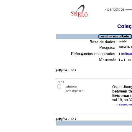
Coleç
Base de dados :
article
Pesquisa :
BRAVO, 
Refer�ncias encontradas :
refina
1
[
Mostrando:
1 .. 1
no f
p�gina 1 de 1
1 / 1
seleciona
Ostos, Jhon
between th
para imprimir
Evidence 
vol.19, no.
resumo e
·
p�gina 1 de 1