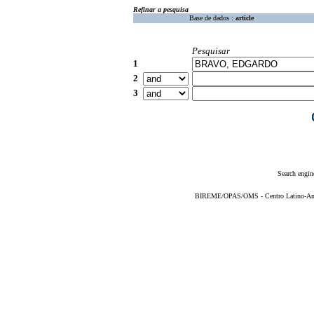
Refinar a pesquisa
Base de dados :
article
Pesquisar
1
2
3
Search engin
BIREME/OPAS/OMS - Centro Latino-Ame