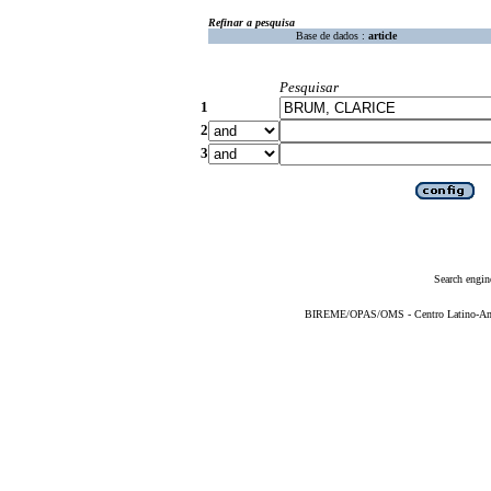
Refinar a pesquisa
Base de dados :
article
Pesquisar
1
2
3
Search engin
BIREME/OPAS/OMS - Centro Latino-Ame