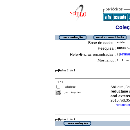
Coleç
Base de dados :
article
Pesquisa :
BRUM, CL
Refer�ncias encontradas :
refina
1
[
Mostrando:
1 .. 1
no f
p�gina 1 de 1
1 / 1
seleciona
Abilleira, F
reductase 
para imprimir
and extens
2015, vol.3
resumo e
·
p�gina 1 de 1