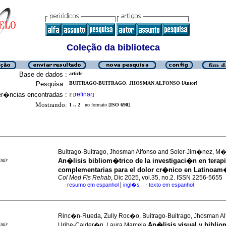
Coleção da biblioteca
Base de dados :
article
Pesquisa :
BUITRAGO-BUITRAGO, JHOSMAN ALFONSO [Autor]
er�ncias encontradas :
refinar
2
[
]
Mostrando:
1 .. 2
no formato [
ISO 690
]
Buitrago-Buitrago, Jhosman Alfonso and Soler-Jim�nez, M
An�lisis bibliom�trico de la investigaci�n en terap
imir
complementarias para el dolor cr�nico en Latinoam
Col Med Fis Rehab
, Dic 2025, vol.35, no.2. ISSN 2256-5655
|
resumo em espanhol
ingl�s
texto em espanhol
·
·
Rinc�n-Rueda, Zully Roc�o, Buitrago-Buitrago, Jhosman Al
An�lisis visual y bibli
imir
Uribe-Calder�n, Laura Marcela