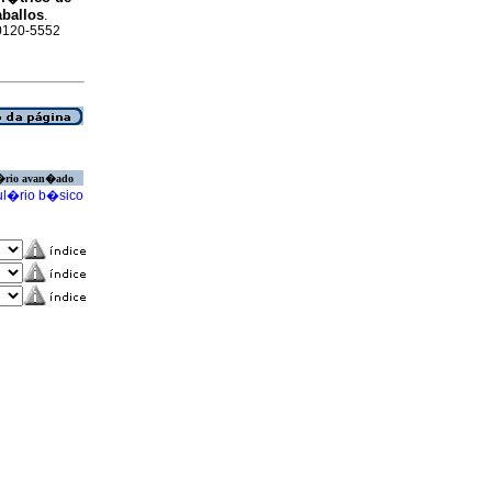
aballos
.
 0120-5552
�rio avan�ado
l�rio b�sico