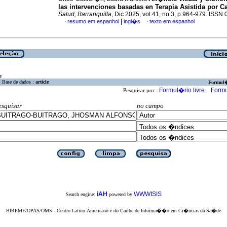
las intervenciones basadas en Terapia Asistida por C
Salud, Barranquilla
, Dic 2025, vol.41, no.3, p.964-979. ISSN
|
resumo em espanhol
ingl�s
texto em espanhol
·
·
a
Base de dados :
article
Formul
Formul�rio livre
Formu
Pesquisar por :
esquisar
no campo
iAH
WWWISIS
Search engine:
powered by
BIREME/OPAS/OMS - Centro Latino-Americano e do Caribe de Informa��o em Ci�ncias da Sa�de