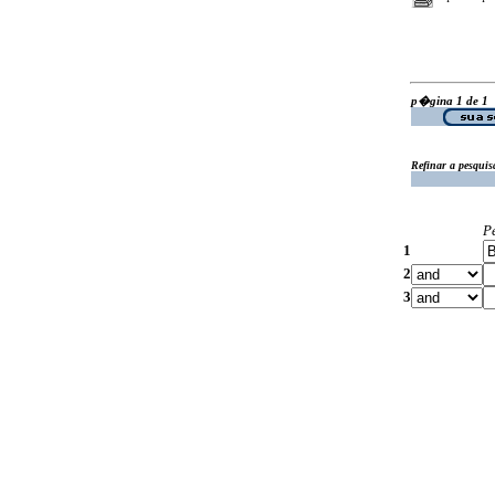
p�gina 1 de 1
Refinar a pesquis
P
1
2
3