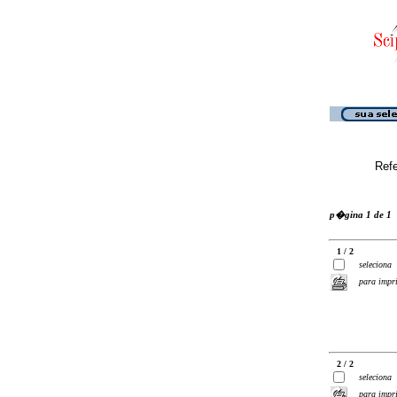
Ref
p�gina 1 de 1
1 / 2
seleciona
para impr
2 / 2
seleciona
para impr