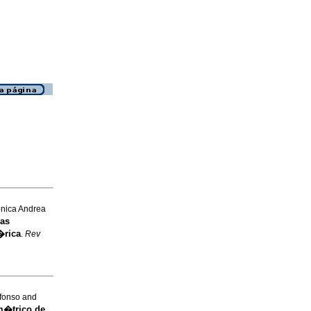
�nica Andrea
ias
�rica
.
Rev
fonso and
om�trico de