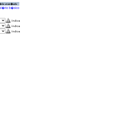
�rio avan�ado
l�rio b�sico