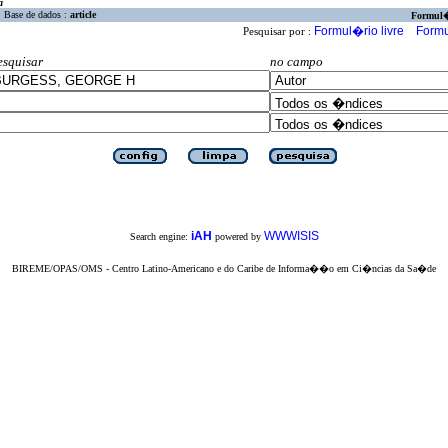
a
Base de dados :
article
Formul
Formul�rio livre
Formu
Pesquisar por :
esquisar
no campo
iAH
WWWISIS
Search engine:
powered by
BIREME/OPAS/OMS - Centro Latino-Americano e do Caribe de Informa��o em Ci�ncias da Sa�de