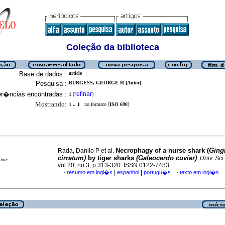
Coleção da biblioteca
Base de dados :
article
Pesquisa :
BURGESS, GEORGE H [Autor]
er�ncias encontradas :
refinar
1
[
]
Mostrando:
1 .. 1
no formato [
ISO 690
]
Necrophagy of a nurse shark (
Ging
Rada, Danilo P et al.
cirratum)
by tiger sharks
(Galeocerdo cuvier)
.
Univ. Sci.
imir
vol.20, no.3, p.313-320. ISSN 0122-7483
|
|
resumo em ingl�s
espanhol
portugu�s
texto em ingl�s
·
·