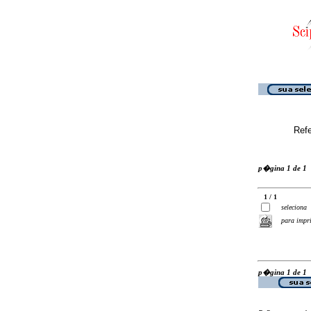
Ref
p�gina 1 de 1
1 / 1
seleciona
para impr
p�gina 1 de 1