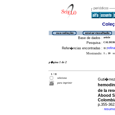
Coleç
Base de dados :
article
Pesquisa :
CALDERON
Refer�ncias encontradas :
refina
11
[
Mostrando:
1 .. 10
no 
p�gina 1 de 2
1 / 11
seleciona
Guti�rrez,
para imprimir
hemodin
de la re
Abood Sh
Colombi
p.355-362
resumo
·