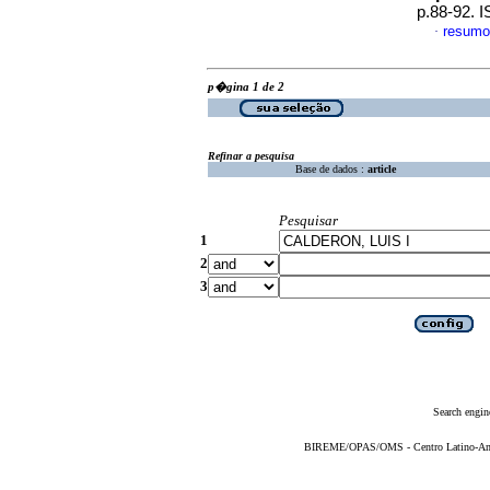
p.88-92. 
resumo
·
p�gina 1 de 2
Refinar a pesquisa
Base de dados :
article
Pesquisar
1
2
3
Search engin
BIREME/OPAS/OMS - Centro Latino-Ame