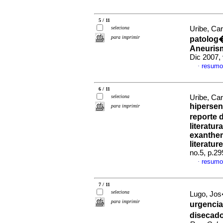
5 / 11
seleciona
Uribe, Car
para imprimir
patolog�a
Aneurism
Dic 2007,
resumo
·
6 / 11
seleciona
Uribe, Car
hipersen
para imprimir
reporte 
literatur
exanthem
literatur
no.5, p.2
resumo
·
7 / 11
seleciona
Lugo, Jos
para imprimir
urgencia
disecado