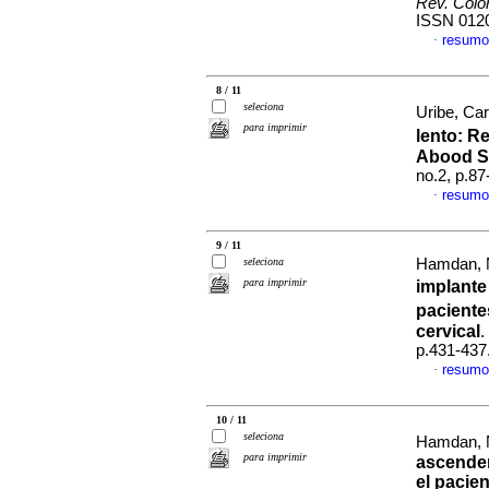
Rev. Colo
ISSN 012
resumo
·
8 / 11
seleciona
Uribe, Car
para imprimir
lento: R
Abood S
no.2, p.8
resumo
·
9 / 11
seleciona
Hamdan, N
para imprimir
implante
paciente
cervical
.
p.431-437
resumo
·
10 / 11
seleciona
Hamdan, N
para imprimir
ascenden
el pacie