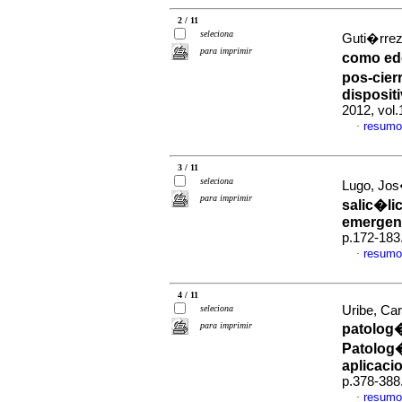
2 / 11
seleciona
Guti�rrez,
para imprimir
como ed
pos-cier
disposit
2012, vol
resumo
·
3 / 11
seleciona
Lugo, Jos
para imprimir
salic�li
emergen
p.172-183
resumo
·
4 / 11
seleciona
Uribe, Car
para imprimir
patolog�a
Patolog�
aplicaci
p.378-388
resumo
·