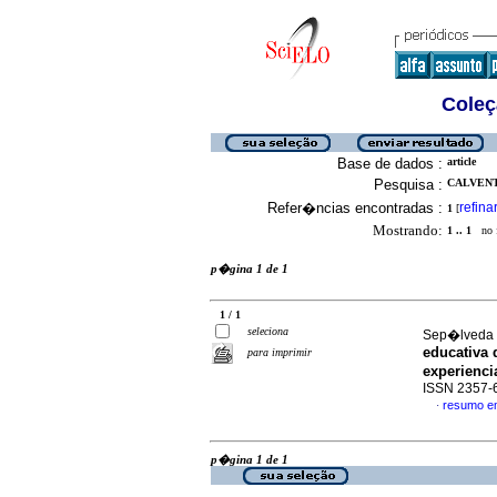
Coleç
Base de dados :
article
Pesquisa :
CALVENT
Refer�ncias encontradas :
refina
1
[
Mostrando:
1 .. 1
no f
p�gina 1 de 1
1 / 1
seleciona
Sep�lveda P
educativa 
para imprimir
experienc
ISSN 2357-
resumo e
·
p�gina 1 de 1