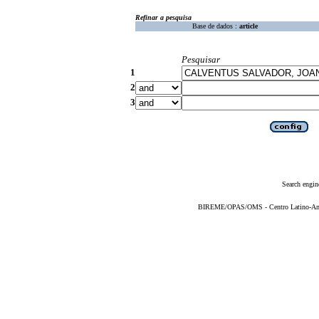
Refinar a pesquisa
Base de dados :
article
Pesquisar
1
2
3
Search engin
BIREME/OPAS/OMS - Centro Latino-Ame