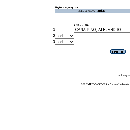
Refinar a pesquisa
Base de dados :
article
Pesquisar
1
2
3
Search engin
BIREME/OPAS/OMS - Centro Latino-Ame