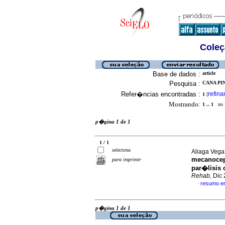
Coleç
Base de dados :
article
Pesquisa :
CANA PIN
Refer�ncias encontradas :
refina
1
[
Mostrando:
1 .. 1
no f
p�gina 1 de 1
1 / 1
seleciona
Aliaga Vega,
mecanocept
para imprimir
par�lisis 
Rehab
, Dic
resumo e
·
p�gina 1 de 1