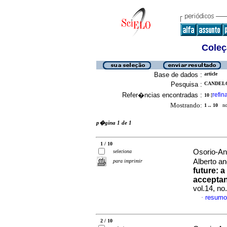
Coleç
Base de dados :
article
Pesquisa :
CANDELO
Refer�ncias encontradas :
refin
10
[
Mostrando:
1 .. 10
no 
p�gina 1 de 1
1 / 10
Osorio-An
seleciona
Alberto a
para imprimir
future: a
accepta
vol.14, n
resumo
·
2 / 10