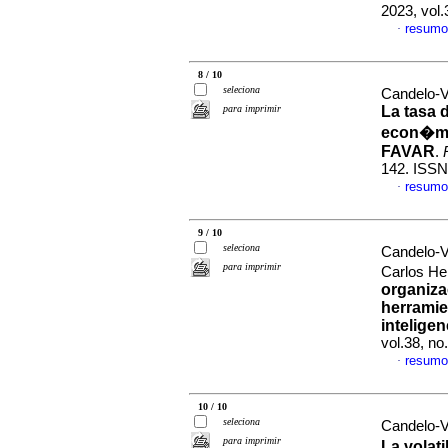
2023, vol
resumo
·
8 / 10
seleciona
Candelo-
para imprimir
La tasa 
econ�mi
FAVAR
.
142. ISSN
resumo
·
9 / 10
seleciona
Candelo-
para imprimir
Carlos H
organiza
herramie
intelige
vol.38, n
resumo
·
10 / 10
seleciona
Candelo-
para imprimir
La volat