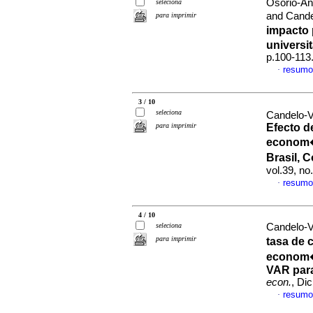
Osorio-An
seleciona
and Cande
para imprimir
impacto 
universit
p.100-113
resumo
·
3 / 10
seleciona
Candelo-
para imprimir
Efecto d
econom�a
Brasil, 
vol.39, n
resumo
·
4 / 10
seleciona
Candelo-V
para imprimir
tasa de 
econom�
VAR para
econ.
, Di
resumo
·