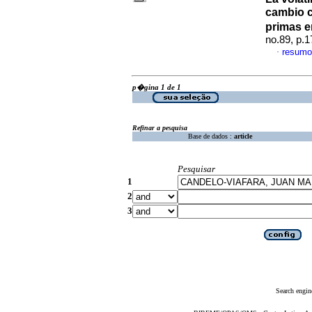
cambio c
primas e
no.89, p.
resumo
·
p�gina 1 de 1
Refinar a pesquisa
Base de dados :
article
Pesquisar
1
2
3
Search engin