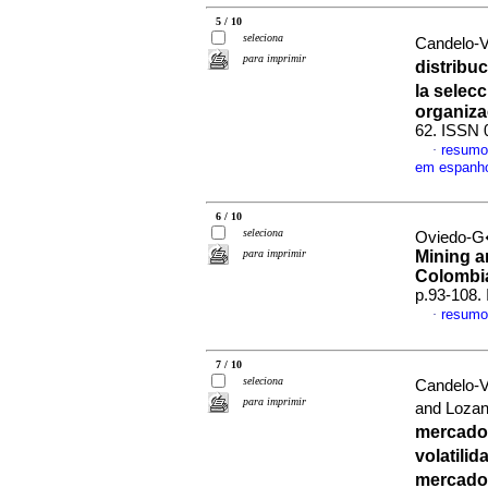
5 / 10
seleciona
Candelo-V
para imprimir
distribu
la selecc
organiza
62. ISSN 
resumo
·
em espanh
6 / 10
seleciona
Oviedo-G
para imprimir
Mining a
Colombi
p.93-108.
resumo
·
7 / 10
seleciona
Candelo-
para imprimir
and Loza
mercado 
volatili
mercado