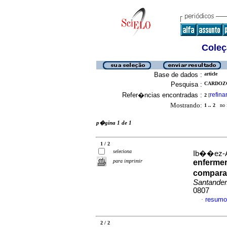
Coleç
Base de dados :
article
Pesquisa :
CARDOZO
Refer�ncias encontradas :
refina
2
[
Mostrando:
1 .. 2
no f
p�gina 1 de 1
1 / 2
seleciona
Ib��ez-Al
para imprimir
enfermer
compara
Santander
0807
resumo
·
2 / 2