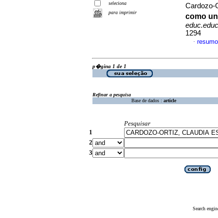
seleciona
Cardozo-O
para imprimir
como una
educ.educ
1294
resumo
·
p�gina 1 de 1
Refinar a pesquisa
Base de dados :
article
Pesquisar
1
2
3
Search engin