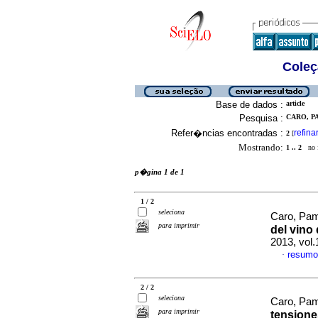
Coleç
Base de dados :
article
Pesquisa :
CARO, PA
Refer�ncias encontradas :
refina
2
[
Mostrando:
1 .. 2
no f
p�gina 1 de 1
1 / 2
seleciona
Caro, Pa
para imprimir
del vino
2013, vol
resumo
·
2 / 2
seleciona
Caro, Pam
para imprimir
tensione