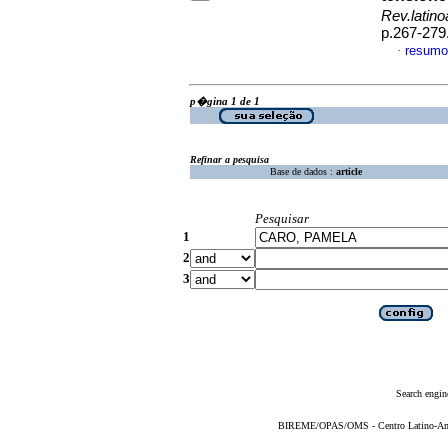
Rev.latin
p.267-279
resumo
·
p�gina 1 de 1
Refinar a pesquisa
Base de dados :
article
Pesquisar
1
2
3
Search engin
BIREME/OPAS/OMS - Centro Latino-Ame