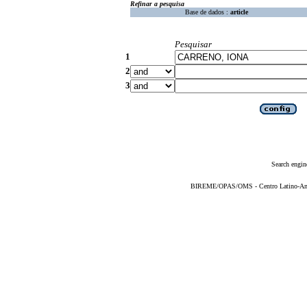
Refinar a pesquisa
Base de dados :
article
Pesquisar
1
2
3
Search engin
BIREME/OPAS/OMS - Centro Latino-Ame