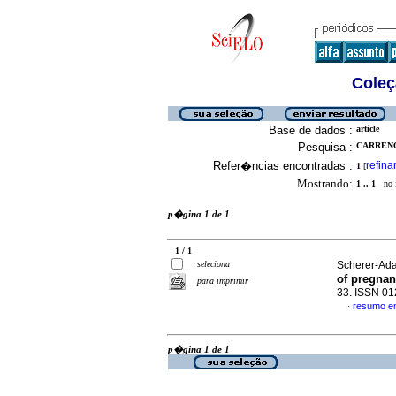
Coleç
Base de dados :
article
Pesquisa :
CARRENO,
Refer�ncias encontradas :
refina
1
[
Mostrando:
1 .. 1
no f
p�gina 1 de 1
1 / 1
seleciona
Scherer-Ada
of pregna
para imprimir
33. ISSN 0
resumo e
·
p�gina 1 de 1