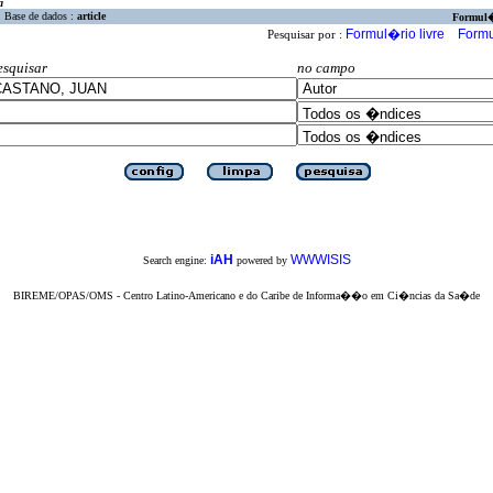
a
Base de dados :
article
Formul
Formul�rio livre
Formu
Pesquisar por :
esquisar
no campo
iAH
WWWISIS
Search engine:
powered by
BIREME/OPAS/OMS - Centro Latino-Americano e do Caribe de Informa��o em Ci�ncias da Sa�de