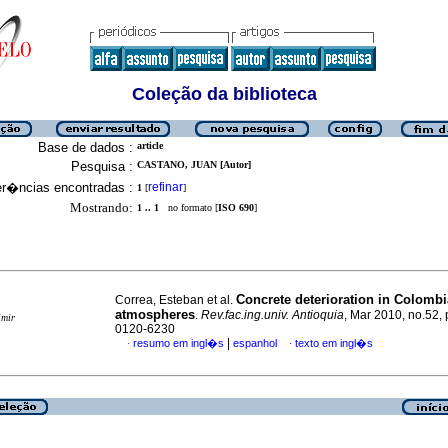
Coleção da biblioteca
Base de dados :
article
Pesquisa :
CASTANO, JUAN [Autor]
er�ncias encontradas :
refinar
1
[
]
Mostrando:
1 .. 1
no formato [
ISO 690
]
Concrete deterioration in Colomb
Correa, Esteban et al.
atmospheres
.
Rev.fac.ing.univ. Antioquia
, Mar 2010, no.52,
imir
0120-6230
|
resumo em ingl�s
espanhol
texto em ingl�s
·
·