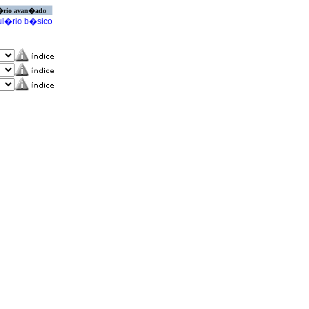
�rio avan�ado
l�rio b�sico