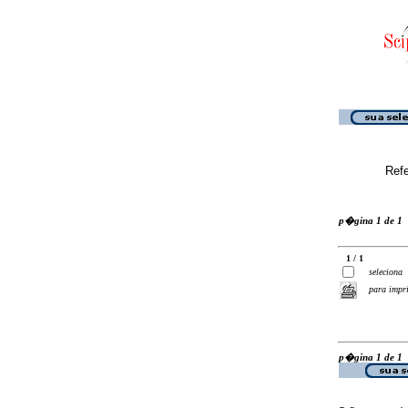
Ref
p�gina 1 de 1
1 / 1
seleciona
para impr
p�gina 1 de 1