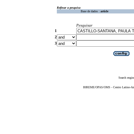
Refinar a pesquisa
Base de dados :
article
Pesquisar
1
2
3
Search engin
BIREME/OPAS/OMS - Centro Latino-Ame