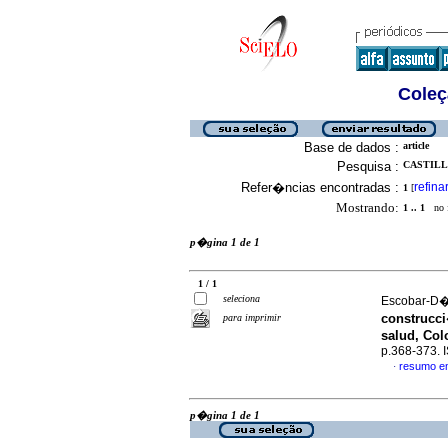
Coleç
Base de dados :
article
Pesquisa :
CASTILLO
Refer�ncias encontradas :
refina
1
[
Mostrando:
1 .. 1
no f
p�gina 1 de 1
1 / 1
seleciona
Escobar-D�a
construcci
para imprimir
salud, Col
p.368-373.
resumo e
·
p�gina 1 de 1