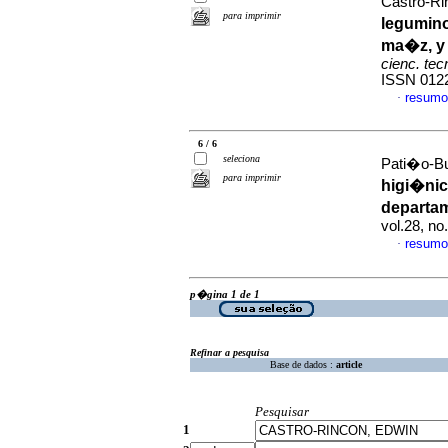
Castro-Ri
para imprimir
legumin
ma�z, y 
cienc. tec
ISSN 012
resumo
·
6 / 6
seleciona
Pati�o-Bu
para imprimir
higi�nic
departa
vol.28, n
resumo
·
p�gina 1 de 1
Refinar a pesquisa
Base de dados :
article
Pesquisar
1