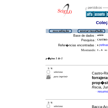
Coleç
Base de dados :
article
Pesquisa :
CASTRO-
Refer�ncias encontradas :
refina
6
[
Mostrando:
1 .. 6
no f
p�gina 1 de 1
1 / 6
seleciona
Castro-Ri
para imprimir
forrajer
prop�sit
Recia
, Ju
resumo
·
2 / 6
seleciona
Bacca-Aco