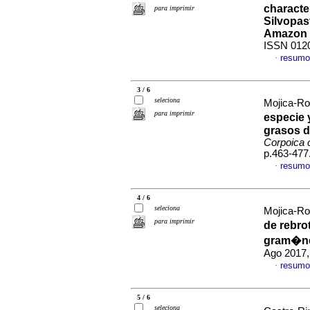
characte
para imprimir
Silvopas
Amazon 
ISSN 012
resumo
·
3 / 6
seleciona
Mojica-Ro
para imprimir
especie 
grasos d
Corpoica c
p.463-477
resumo
·
4 / 6
seleciona
Mojica-Ro
para imprimir
de rebro
gram�ne
Ago 2017,
resumo
·
5 / 6
seleciona