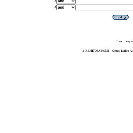
2
3
Search engin
BIREME/OPAS/OMS - Centro Latino-Ame