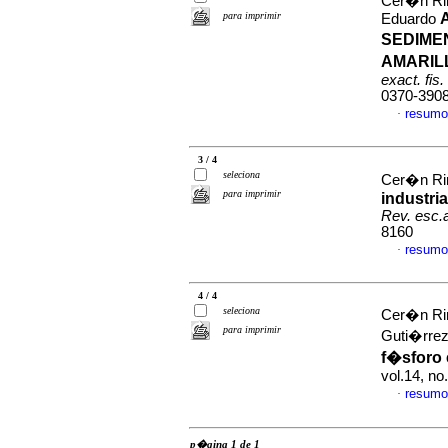
Cer�n Rin
para imprimir
Eduardo
SEDIME
AMARIL
exact. fis.
0370-390
resumo
·
3 / 4
seleciona
Cer�n Rin
para imprimir
industria
Rev. esc.
8160
resumo
·
4 / 4
seleciona
Cer�n Rin
para imprimir
Guti�rrez
f�sforo 
vol.14, n
resumo
·
p�gina 1 de 1