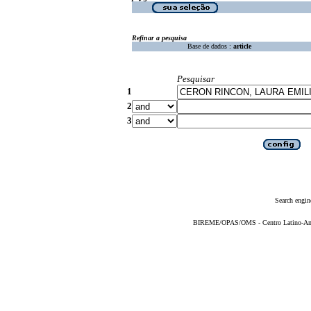
Refinar a pesquisa
Base de dados :
article
Pesquisar
1
2
3
Search engin
BIREME/OPAS/OMS - Centro Latino-Ame