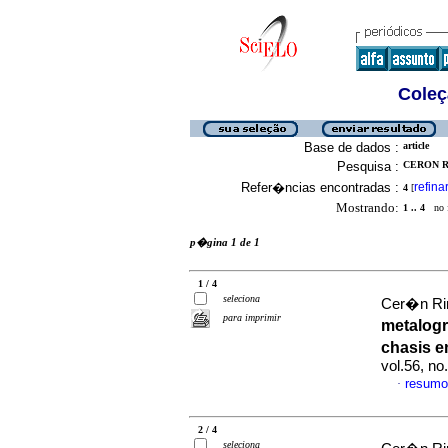
Coleç
Base de dados :
article
Pesquisa :
CERON R
Refer�ncias encontradas :
refina
4
[
Mostrando:
1 .. 4
no f
p�gina 1 de 1
1 / 4
seleciona
Cer�n Rin
para imprimir
metalogr
chasis e
vol.56, n
resumo
·
2 / 4
seleciona